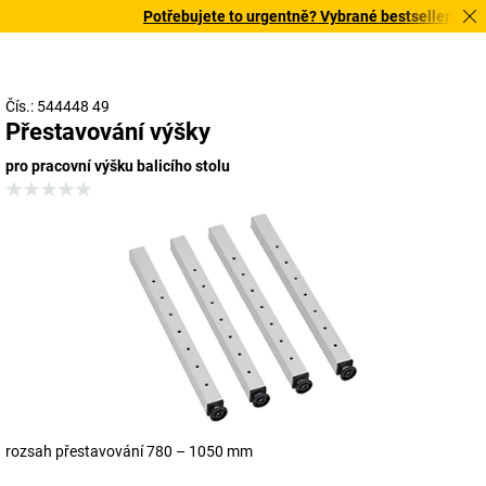
Potřebujete to urgentně? Vybrané bestsellery doruč
Čís.: 544448 49
Přestavování výšky
pro pracovní výšku balicího stolu
rozsah přestavování 780 – 1050 mm