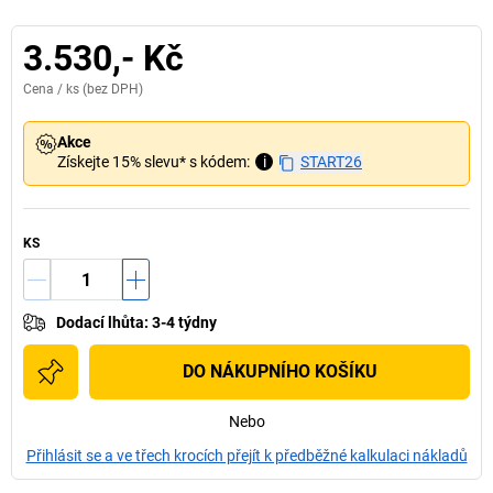
3.530,- Kč
Cena /
ks
(bez DPH)
Akce
Získejte 15% slevu* s kódem:
i
START26
KS
Dodací lhůta
:
3-4 týdny
DO NÁKUPNÍHO KOŠÍKU
Nebo
Přihlásit se a ve třech krocích přejít k předběžné kalkulaci nákladů