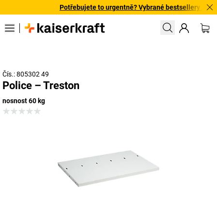
Potřebujete to urgentně? Vybrané bestsellery doručí
Čís.: 805302 49
Police – Treston
nosnost 60 kg