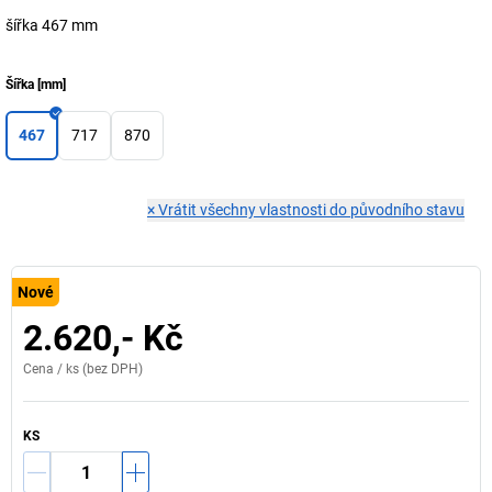
šířka 467 mm
Šířka
[
mm
]
467
717
870
×
Vrátit všechny vlastnosti do původního stavu
Nové
2.620,- Kč
Cena /
ks
(bez DPH)
KS