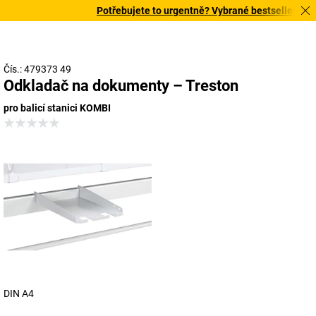
Potřebujete to urgentně? Vybrané bestsellery doru
Čís.: 479373 49
Odkladač na dokumenty – Treston
pro balicí stanici KOMBI
DIN A4