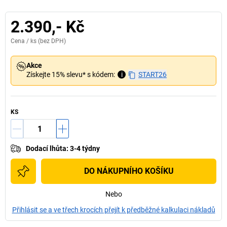
2.390,- Kč
Cena /
ks
(bez DPH)
Akce
Získejte 15% slevu* s kódem:
i
START26
KS
Dodací lhůta
:
3-4 týdny
DO NÁKUPNÍHO KOŠÍKU
Nebo
Přihlásit se a ve třech krocích přejít k předběžné kalkulaci nákladů