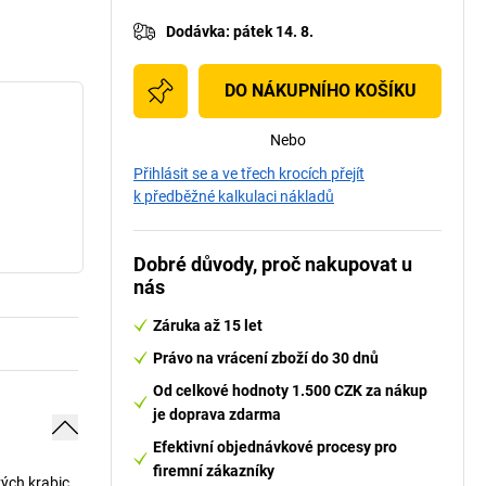
Dodávka
:
pátek 14. 8.
DO NÁKUPNÍHO KOŠÍKU
Nebo
Přihlásit se a ve třech krocích přejít
k předběžné kalkulaci nákladů
Dobré důvody, proč nakupovat u
nás
Záruka až 15 let
Právo na vrácení zboží do 30 dnů
Od celkové hodnoty 1.500 CZK za nákup
je doprava zdarma
Efektivní objednávkové procesy pro
firemní zákazníky
vých krabic