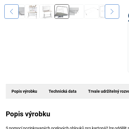
Popis výrobku
Technická data
Trvale udržitelný rozv
Popis výrobku
S pomocí pozinkovaných ocelových oblouků pro kartonáž lze oddělit s