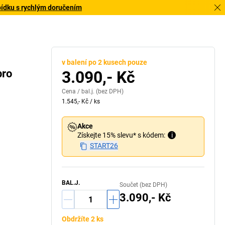
bídku s rychlým doručením
v balení po 2 kusech pouze
pro
3.090,- Kč
Cena /
bal.j.
(bez DPH)
1.545,- Kč
/
ks
Akce
Získejte 15% slevu* s kódem:
i
START26
BAL.J.
Součet (bez DPH)
3.090,- Kč
Obdržíte 2 ks