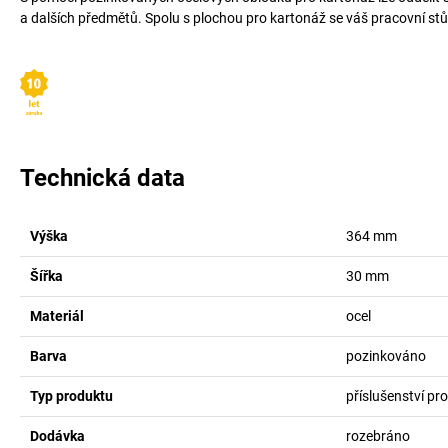
a dalších předmětů. Spolu s plochou pro kartonáž se váš pracovní stůl
Technická data
Výška
364
mm
Šířka
30
mm
Materiál
ocel
Barva
pozinkováno
Typ produktu
příslušenství pr
Dodávka
rozebráno