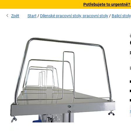
Potřebujete to urgentně?
Zpět
Start
Dílenské pracovní stoly, pracovní stoly
Balicí stol