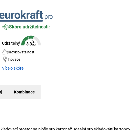
Skóre udržitelnosti:
Udržitelný
Recyklovatelnost
Inovace
Více o skóre
oj
Kombinace
kladovací prostor na ploše pro kartonáž. Ideální pro skladování kartono