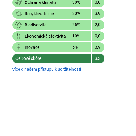
30%
3,0
Ochrana klimatu
30%
3,9
Recyklovatelnost
25%
2,0
Biodiverzita
10%
0,0
Ekonomická efektivita
5%
3,9
Inovace
Celkové skóre
3,3
Více o našem přístupu k udržitelnosti