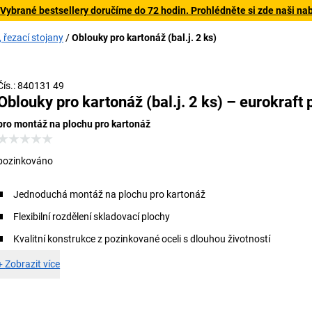
 Vybrané bestsellery doručíme do 72 hodin. Prohlédněte si zde naši na
y, řezací stojany
Oblouky pro kartonáž (bal.j. 2 ks)
Čís.: 840131 49
Oblouky pro kartonáž (bal.j. 2 ks) – eurokraft 
pro montáž na plochu pro kartonáž
pozinkováno
Jednoduchá montáž na plochu pro kartonáž
Flexibilní rozdělení skladovací plochy
Kvalitní konstrukce z pozinkované oceli s dlouhou životností
+
Zobrazit více