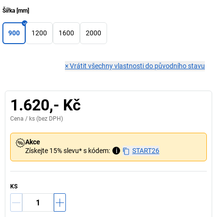
Šířka
[
mm
]
900
1200
1600
2000
×
Vrátit všechny vlastnosti do původního stavu
1.620,- Kč
Cena /
ks
(bez DPH)
Akce
Získejte 15% slevu* s kódem:
i
START26
KS