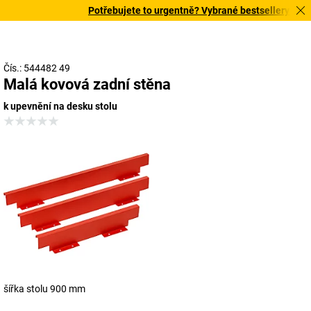
Potřebujete to urgentně? Vybrané bestsellery doručí
Čís.: 544482 49
Malá kovová zadní stěna
k upevnění na desku stolu
šířka stolu 900 mm