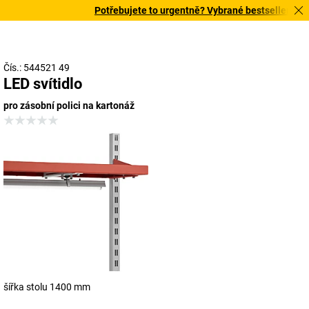
Potřebujete to urgentně? Vybrané bestsellery doru
Čís.: 544521 49
LED svítidlo
pro zásobní polici na kartonáž
šířka stolu 1400 mm