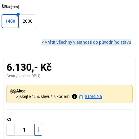
Šířka
[
mm
]
1400
2000
×
Vrátit všechny vlastnosti do původního stavu
6.130,- Kč
Cena /
ks
(bez DPH)
Akce
Získejte 15% slevu* s kódem:
i
START26
KS