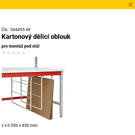
Potřeb
Čís.: 544455 49
Kartonový dělicí oblouk
pro montáž pod stůl
v x h 550 x 850 mm