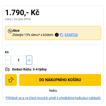
1.790,- Kč
Cena /
ks
(bez DPH)
Akce
Získejte 15% slevu* s kódem:
i
START26
KS
Dodací lhůta
:
3-4 týdny
DO NÁKUPNÍHO KOŠÍKU
Nebo
Přihlásit se a ve třech krocích přejít k předběžné kalkulaci nákladů