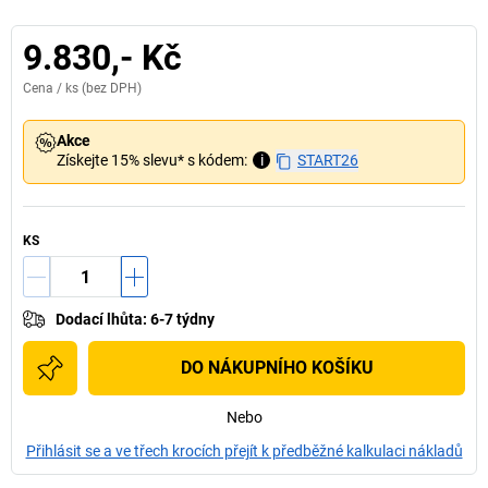
9.830,- Kč
Cena /
ks
(bez DPH)
Akce
Získejte 15% slevu* s kódem:
i
START26
KS
Dodací lhůta
:
6-7 týdny
DO NÁKUPNÍHO KOŠÍKU
Nebo
Přihlásit se a ve třech krocích přejít k předběžné kalkulaci nákladů