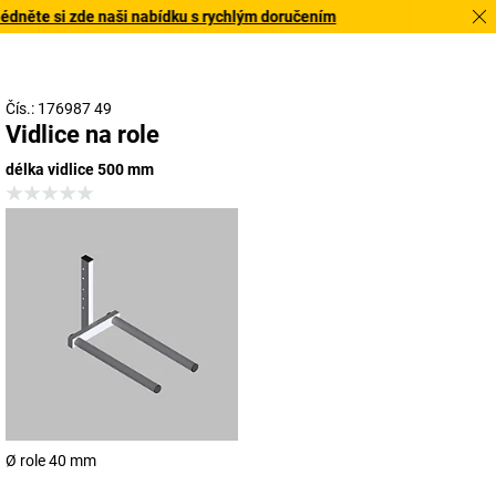
něte si zde naši nabídku s rychlým doručením
Čís.: 176987 49
Vidlice na role
délka vidlice 500 mm
Ø role 40 mm