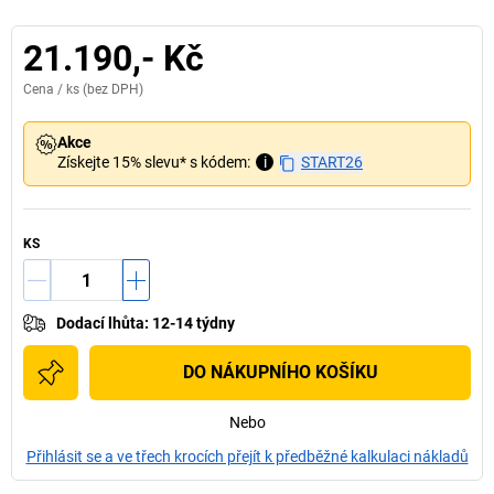
21.190,- Kč
Cena /
ks
(bez DPH)
Akce
Získejte 15% slevu* s kódem:
i
START26
KS
Dodací lhůta
:
12-14 týdny
DO NÁKUPNÍHO KOŠÍKU
Nebo
Přihlásit se a ve třech krocích přejít k předběžné kalkulaci nákladů