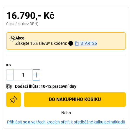
16.790,- Kč
Cena /
ks
(bez DPH)
Akce
Získejte 15% slevu* s kódem:
i
START26
KS
Dodací lhůta
:
10-12 pracovní dny
DO NÁKUPNÍHO KOŠÍKU
Nebo
Přihlásit se a ve třech krocích přejít k předběžné kalkulaci nákladů