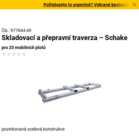
Potřebujete to urgentně? Vybrané bestsellery doru
Čís.: 977844 49
Skladovací a přepravní traverza – Schake
pro 25 mobilních plotů
pozinkovaná ocelová konstrukce