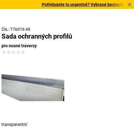
Potřebujete to urgentně? Vybrané bestsellery doru
Čís.: 776019 49
Sada ochranných profilů
pro nosné traverzy
transparentní