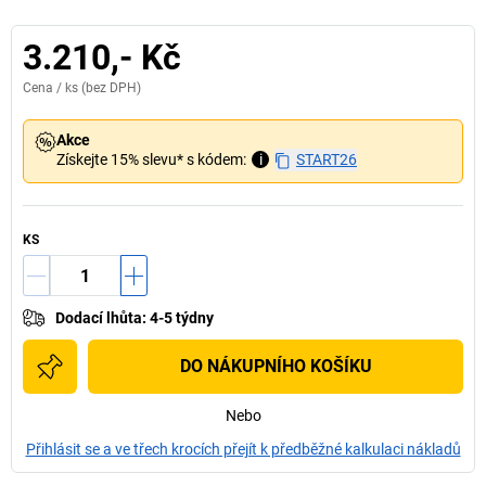
3.210,- Kč
Cena /
ks
(bez DPH)
Akce
Získejte 15% slevu* s kódem:
i
START26
KS
Dodací lhůta
:
4-5 týdny
DO NÁKUPNÍHO KOŠÍKU
Nebo
Přihlásit se a ve třech krocích přejít k předběžné kalkulaci nákladů