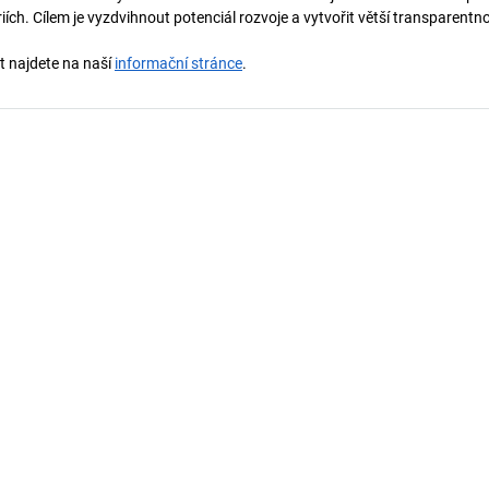
ích. Cílem je vyzdvihnout potenciál rozvoje a vytvořit větší transparentno
st najdete na naší
informační stránce
.