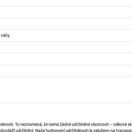
o váhy
telnosti. To neznamená, že nemá žádné udržitelné vlastnosti – celkové sk
obzvlášť udržitelný. Naše hodnocení udržitelnosti je založeno na transpar