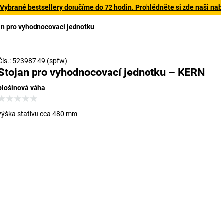
 Vybrané bestsellery doručíme do 72 hodin. Prohlédněte si zde naši na
an pro vyhodnocovací jednotku
Čís.: 523987 49 (spfw)
Stojan pro vyhodnocovací jednotku – KERN
plošinová váha
výška stativu cca 480 mm