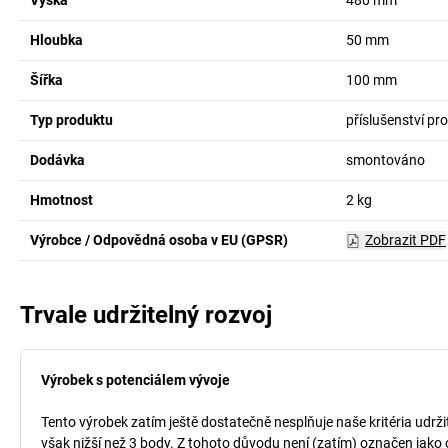
Výška
480
mm
Hloubka
50
mm
Šířka
100
mm
Typ produktu
příslušenství pr
Dodávka
smontováno
Hmotnost
2
kg
Výrobce / Odpovědná osoba v EU (GPSR)
Zobrazit PDF
Trvale udržitelný rozvoj
Výrobek s potenciálem vývoje
Tento výrobek zatím ještě dostatečně nesplňuje naše kritéria udrži
však nižší než 3 body. Z tohoto důvodu není (zatím) označen jako 