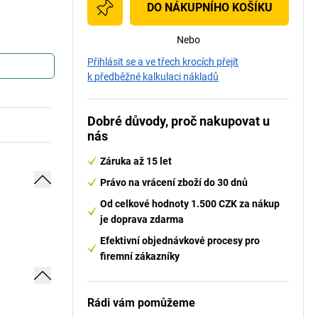
DO NÁKUPNÍHO KOŠÍKU
Nebo
Přihlásit se a ve třech krocích přejít
k předběžné kalkulaci nákladů
Dobré důvody, proč nakupovat u
nás
Záruka až 15 let
Právo na vrácení zboží do 30 dnů
Od celkové hodnoty 1.500 CZK za nákup
je doprava zdarma
Efektivní objednávkové procesy pro
firemní zákazníky
Rádi vám pomůžeme