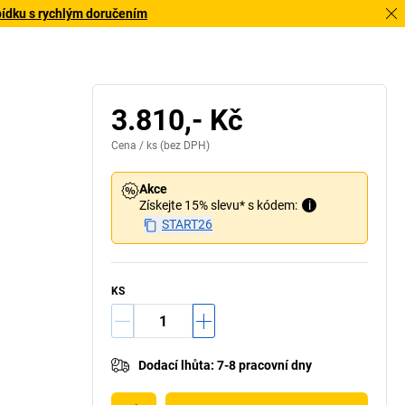
bídku s rychlým doručením
3.810,- Kč
Cena /
ks
(bez DPH)
Akce
Získejte 15% slevu* s kódem:
i
START26
KS
Dodací lhůta
:
7-8 pracovní dny