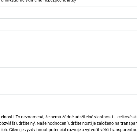
o ohnivzdorné skříně na nebezpečné látky
telnosti. To neznamená, že nemá žádné udržitelné vlastnosti – celkové sk
obzvlášť udržitelný. Naše hodnocení udržitelnosti je založeno na transpar
ích. Cílem je vyzdvihnout potenciál rozvoje a vytvořit větší transparentno