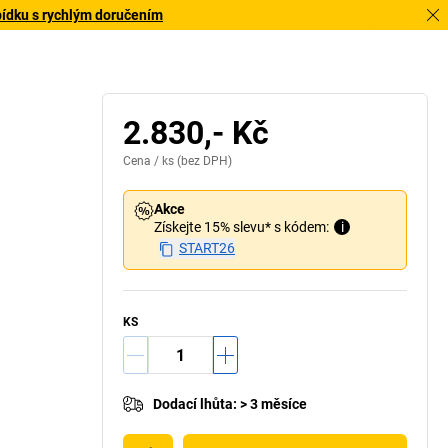
bídku s rychlým doručením
2.830,- Kč
Cena /
ks
(bez DPH)
Akce
Získejte 15% slevu* s kódem:
i
START26
KS
Dodací lhůta
:
> 3 měsíce