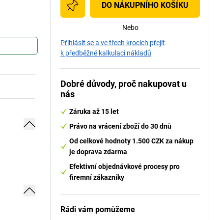
DO NÁKUPNÍHO KOŠÍKU
Nebo
Přihlásit se a ve třech krocích přejít
k předběžné kalkulaci nákladů
Dobré důvody, proč nakupovat u
nás
Záruka až 15 let
Právo na vrácení zboží do 30 dnů
Od celkové hodnoty 1.500 CZK za nákup
je doprava zdarma
Efektivní objednávkové procesy pro
firemní zákazníky
Rádi vám pomůžeme