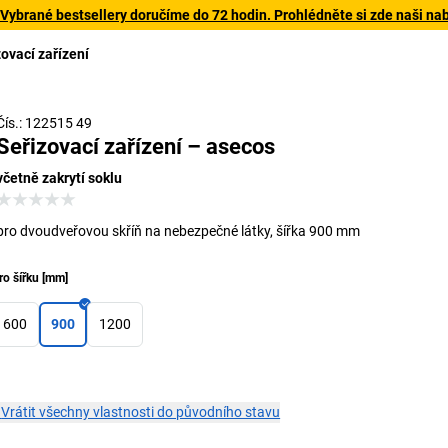
 Vybrané bestsellery doručíme do 72 hodin. Prohlédněte si zde naši na
ovací zařízení
Čís.: 122515 49
Seřizovací zařízení – asecos
včetně zakrytí soklu
pro dvoudveřovou skříň na nebezpečné látky, šířka 900 mm
ro šířku
[
mm
]
600
900
1200
×
Vrátit všechny vlastnosti do původního stavu