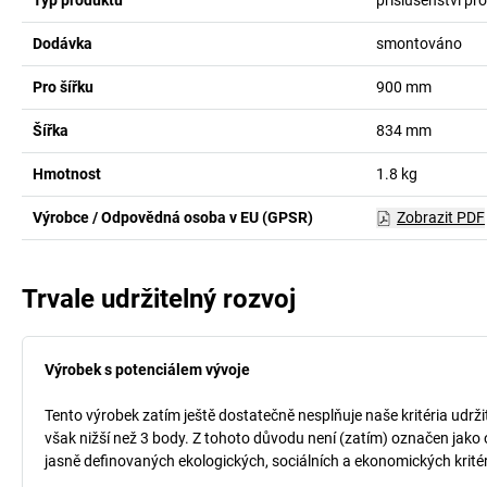
Typ produktu
příslušenství pr
Dodávka
smontováno
Pro šířku
900
mm
Šířka
834
mm
Hmotnost
1.8
kg
Výrobce / Odpovědná osoba v EU (GPSR)
Zobrazit PDF
Trvale udržitelný rozvoj
Výrobek s potenciálem vývoje
Tento výrobek zatím ještě dostatečně nesplňuje naše kritéria udrži
však nižší než 3 body. Z tohoto důvodu není (zatím) označen jako 
jasně definovaných ekologických, sociálních a ekonomických kritéri