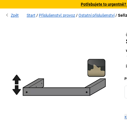
Potřebujete to urgentně?
Zpět
Start
Příslušenství: provoz
Ostatní příslušenství
Seřiz
P