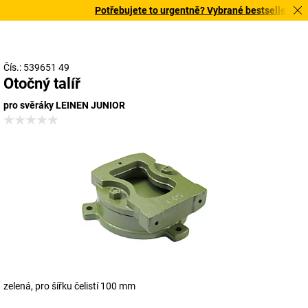
Potřebujete to urgentně? Vybrané bestsellery doru
Čís.: 539651 49
Otočný talíř
pro svěráky LEINEN JUNIOR
zelená, pro šířku čelistí 100 mm