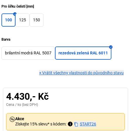
Pro šířku čelistí
[
mm
]
100
125
150
Barva
brilantní modrá RAL 5007
rezedová zelená RAL 6011
×
Vrátit všechny vlastnosti do původního stavu
4.430,- Kč
Cena /
ks
(bez DPH)
Akce
Získejte 15% slevu* s kódem:
i
START26