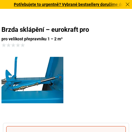
Potřebujete to urgentně? Vybrané bestsellery doručíme do 72 hod
Brzda sklápění – eurokraft pro
pro velikost přepravníku 1 – 2 m³