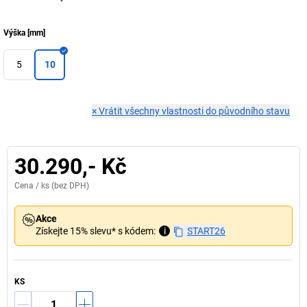
Výška
[
mm
]
5
10
×
Vrátit všechny vlastnosti do původního stavu
30.290,- Kč
Cena /
ks
(bez DPH)
Akce
Získejte 15% slevu* s kódem:
i
START26
KS