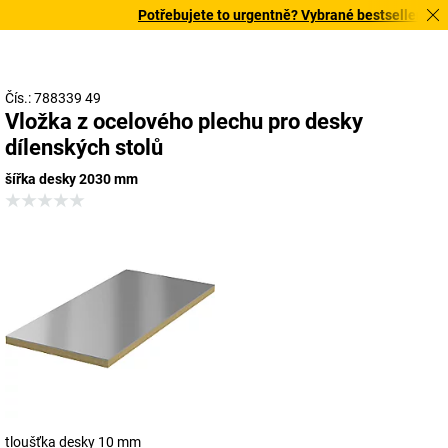
Potřebujete to urgentně? Vybrané bestsellery doru
Čís.: 788339 49
Vložka z ocelového plechu pro desky
dílenských stolů
šířka desky 2030 mm
tloušťka desky 10 mm