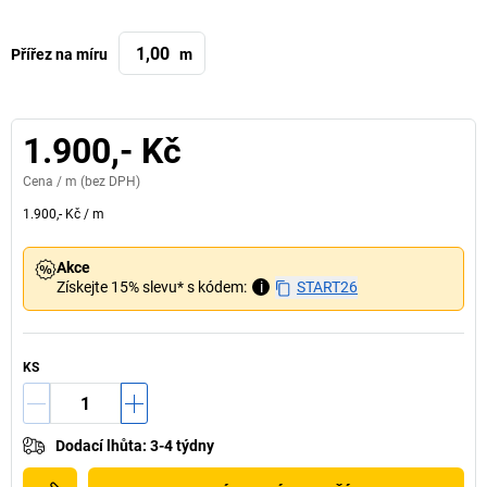
Přířez na míru
m
1.900,- Kč
Cena /
m
(bez DPH)
1.900,- Kč
/
m
Akce
Získejte 15% slevu* s kódem:
i
START26
KS
Dodací lhůta
:
3-4 týdny