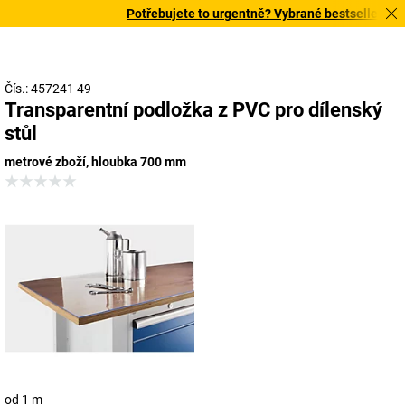
Potřebujete to urgentně? Vybrané bestsellery doru
Čís.: 457241 49
Transparentní podložka z PVC pro dílenský
stůl
metrové zboží, hloubka 700 mm
od 1 m