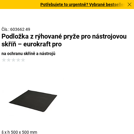
Potřebujete to urgentně? Vybrané bestsellery doruč
Čís.: 603662 49
Podložka z rýhované pryže pro nástrojovou
skříň – eurokraft pro
na ochranu skříně a nástrojů
š x h 500 x 500 mm