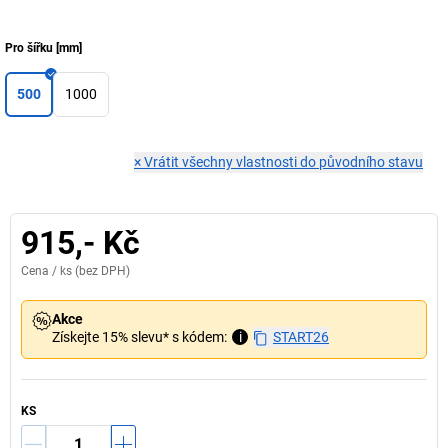
Pro šířku
[
mm
]
500
1000
×
Vrátit všechny vlastnosti do původního stavu
915,- Kč
Cena /
ks
(bez DPH)
Akce
Získejte 15% slevu* s kódem:
i
START26
KS