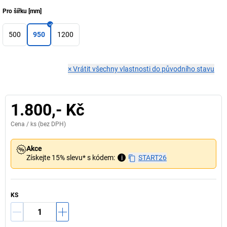
Pro šířku
[
mm
]
500
950
1200
×
Vrátit všechny vlastnosti do původního stavu
1.800,- Kč
Cena /
ks
(bez DPH)
Akce
Získejte 15% slevu* s kódem:
i
START26
KS