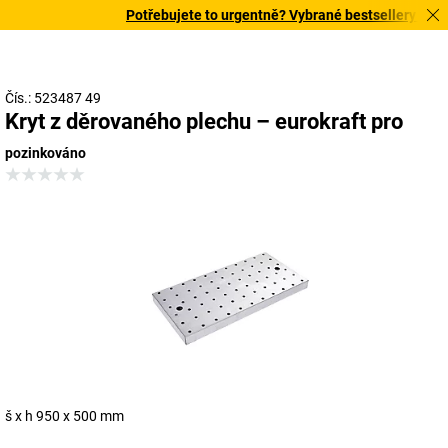
Potřebujete to urgentně? Vybrané bestsellery doručí
Čís.: 523487 49
Kryt z děrovaného plechu – eurokraft pro
pozinkováno
š x h 950 x 500 mm