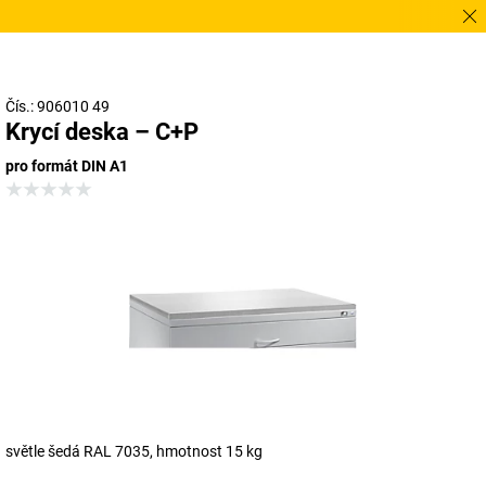
Potř
Čís.: 906010 49
Krycí deska – C+P
pro formát DIN A1
světle šedá RAL 7035, hmotnost 15 kg