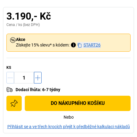
3.190,- Kč
Cena /
ks
(bez DPH)
Akce
Získejte 15% slevu* s kódem:
i
START26
KS
Dodací lhůta
:
6-7 týdny
DO NÁKUPNÍHO KOŠÍKU
Nebo
Přihlásit se a ve třech krocích přejít k předběžné kalkulaci nákladů