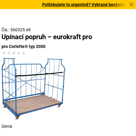
Potřebujete to urgentně? Vybrané bestsellery doru
Čís.: 560325 49
Upínací popruh – eurokraft pro
pro Corlette® typ 2000
černá