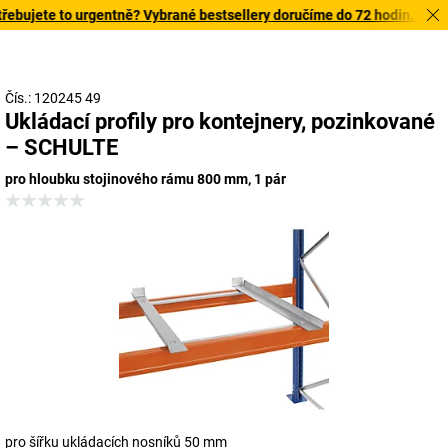
bujete to urgentně? Vybrané bestsellery doručíme do 72 hodin. Prohlé
Čís.: 120245 49
Ukládací profily pro kontejnery, pozinkované
– SCHULTE
pro hloubku stojinového rámu 800 mm, 1 pár
pro šířku ukládacích nosníků 50 mm