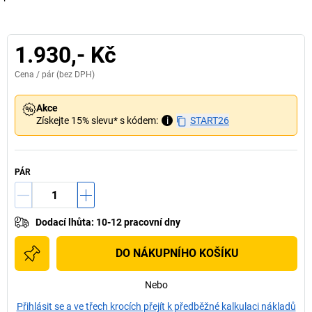
1.930,- Kč
Cena /
pár
(bez DPH)
Akce
Získejte 15% slevu* s kódem:
i
START26
PÁR
Dodací lhůta
:
10-12 pracovní dny
DO NÁKUPNÍHO KOŠÍKU
Nebo
Přihlásit se a ve třech krocích přejít k předběžné kalkulaci nákladů