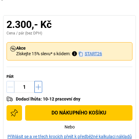
2.300,- Kč
Cena /
pár
(bez DPH)
Akce
Získejte 15% slevu* s kódem:
i
START26
PÁR
Dodací lhůta
:
10-12 pracovní dny
DO NÁKUPNÍHO KOŠÍKU
Nebo
Přihlásit se a ve třech krocích přejít k předběžné kalkulaci nákladů