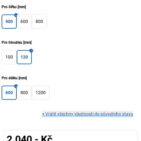
Pro šířku
[
mm
]
400
600
800
Pro hloubku
[
mm
]
100
120
Pro délku
[
mm
]
600
800
1200
×
Vrátit všechny vlastnosti do původního stavu
2.040,- Kč