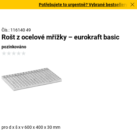
Potřebujete to urgentně? Vybrané bestsellery doručí
Čís.: 116140 49
Rošt z ocelové mřížky – eurokraft basic
pozinkováno
pro d x š x v 600 x 400 x 30 mm