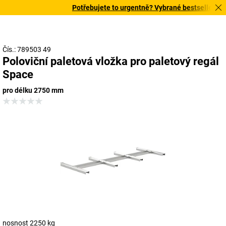
Potřebujete to urgentně? Vybrané bestsellery dor
Čís.: 789503 49
Poloviční paletová vložka pro paletový regál
Space
pro délku 2750 mm
nosnost 2250 kg