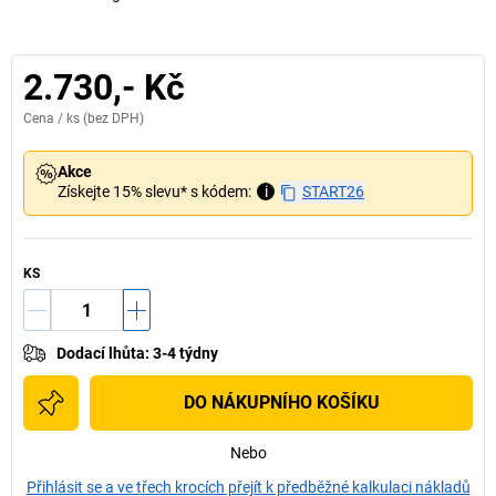
2.730,- Kč
Cena /
ks
(bez DPH)
Akce
Získejte 15% slevu* s kódem:
i
START26
KS
Dodací lhůta
:
3-4 týdny
DO NÁKUPNÍHO KOŠÍKU
Nebo
Přihlásit se a ve třech krocích přejít k předběžné kalkulaci nákladů