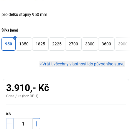
pro délku stojiny 950 mm
Šířka
[
mm
]
950
1350
1825
2225
2700
3300
3600
3900
×
Vrátit všechny vlastnosti do původního stavu
3.910,- Kč
Cena /
ks
(bez DPH)
KS