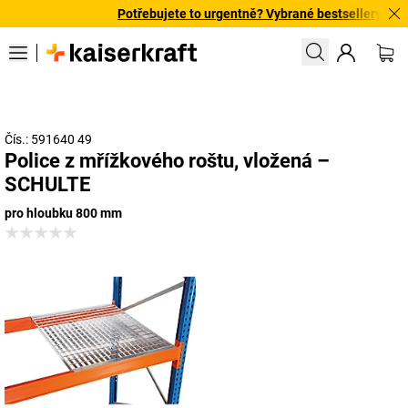
Potřebujete to urgentně? Vybrané bestsellery doručí
Čís.: 591640 49
Police z mřížkového roštu, vložená –
SCHULTE
pro hloubku 800 mm