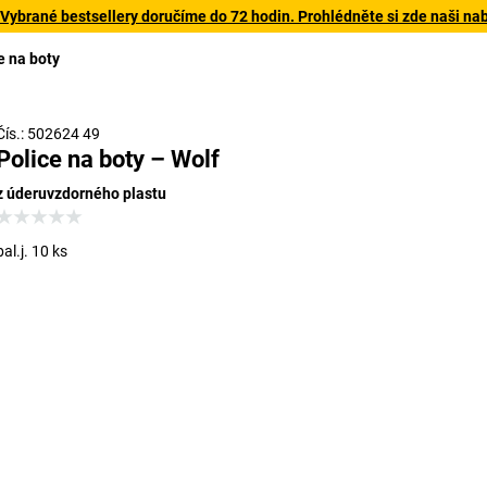
 Vybrané bestsellery doručíme do 72 hodin. Prohlédněte si zde naši na
e na boty
Čís.: 502624 49
Police na boty – Wolf
z úderuvzdorného plastu
bal.j. 10 ks