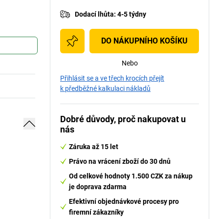
Dodací lhůta
:
4-5 týdny
DO NÁKUPNÍHO KOŠÍKU
Nebo
Přihlásit se a ve třech krocích přejít
k předběžné kalkulaci nákladů
Dobré důvody, proč nakupovat u
nás
Záruka až 15 let
Právo na vrácení zboží do 30 dnů
Od celkové hodnoty 1.500 CZK za nákup
je doprava zdarma
Efektivní objednávkové procesy pro
firemní zákazníky