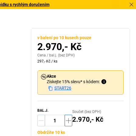
bídku s rychlým doručením
v balení po 10 kusech pouze
2.970,- Kč
Cena /
bal.j.
(bez DPH)
297,- Kč
/
ks
Akce
Získejte 15% slevu* s kódem:
i
START26
BAL.J.
Součet (bez DPH)
2.970,- Kč
Obdržíte 10 ks