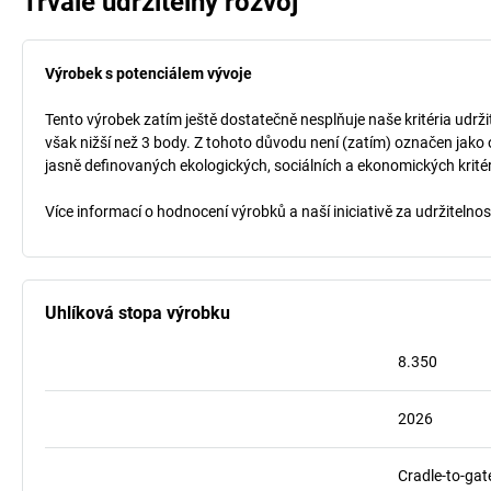
Trvale udržitelný rozvoj
Výrobek s potenciálem vývoje
Tento výrobek zatím ještě dostatečně nesplňuje naše kritéria udrži
však nižší než 3 body. Z tohoto důvodu není (zatím) označen jako 
jasně definovaných ekologických, sociálních a ekonomických kritéri
Více informací o hodnocení výrobků a naší iniciativě za udržitelno
Uhlíková stopa výrobku
8.350
2026
Cradle-to-gat