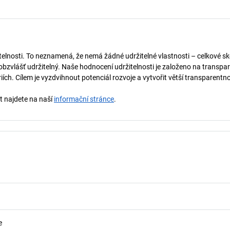
telnosti. To neznamená, že nemá žádné udržitelné vlastnosti – celkové sk
obzvlášť udržitelný. Naše hodnocení udržitelnosti je založeno na transpar
ích. Cílem je vyzdvihnout potenciál rozvoje a vytvořit větší transparentno
st najdete na naší
informační stránce
.
e