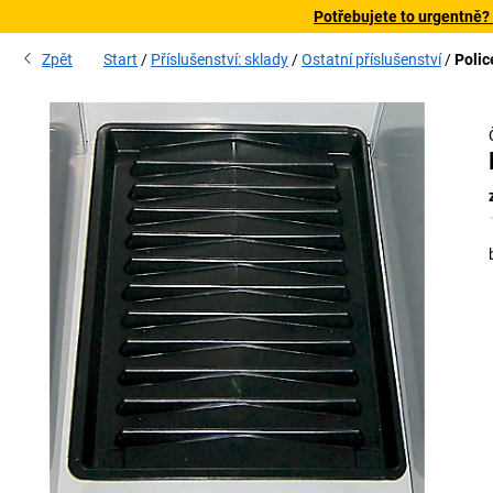
Potřebujete to urgentně?
Zpět
Start
Příslušenství: sklady
Ostatní příslušenství
Polic