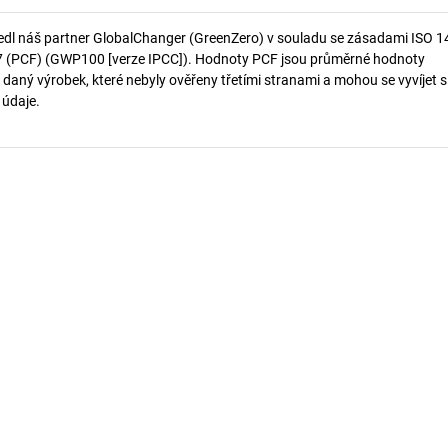
edl náš partner GlobalChanger (GreenZero) v souladu se zásadami ISO 
7 (PCF) (GWP100 [verze IPCC]). Hodnoty PCF jsou průměrné hodnoty
 daný výrobek, které nebyly ověřeny třetími stranami a mohou se vyvíjet s
í údaje.