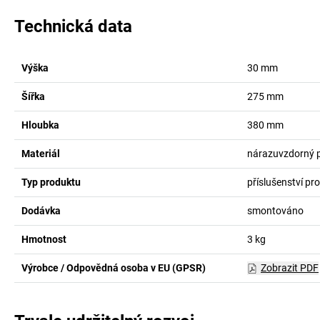
Technická data
Výška
30
mm
Šířka
275
mm
Hloubka
380
mm
Materiál
nárazuvzdorný p
Typ produktu
příslušenství pr
Dodávka
smontováno
Hmotnost
3
kg
Výrobce / Odpovědná osoba v EU (GPSR)
Zobrazit PDF