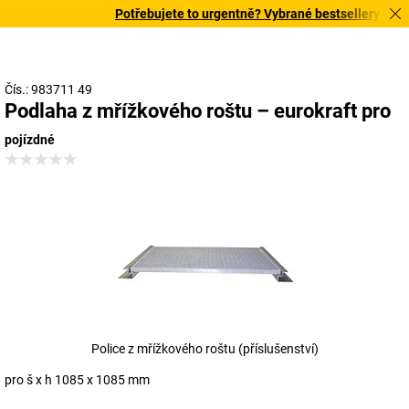
Potřebujete to urgentně? Vybrané bestsellery doručí
Čís.: 983711 49
Podlaha z mřížkového roštu – eurokraft pro
pojízdné
Police z mřížkového roštu (příslušenství)
pro š x h 1085 x 1085 mm