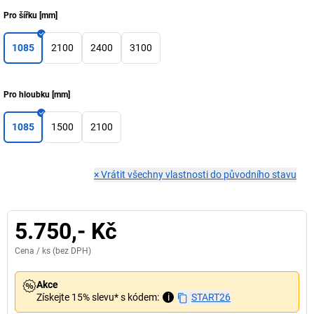
Pro šířku
[
mm
]
1085
2100
2400
3100
Pro hloubku
[
mm
]
1085
1500
2100
×
Vrátit všechny vlastnosti do původního stavu
5.750,- Kč
Cena /
ks
(bez DPH)
Akce
Získejte 15% slevu* s kódem:
i
START26