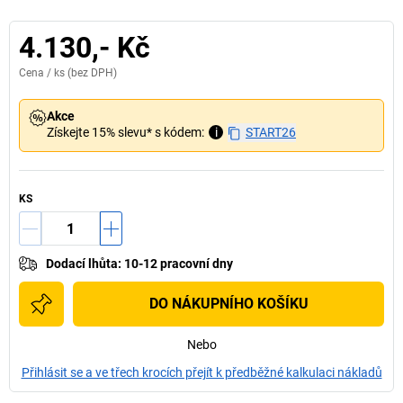
4.130,- Kč
Cena /
ks
(bez DPH)
Akce
Získejte 15% slevu* s kódem:
i
START26
KS
Dodací lhůta
:
10-12 pracovní dny
DO NÁKUPNÍHO KOŠÍKU
Nebo
Přihlásit se a ve třech krocích přejít k předběžné kalkulaci nákladů