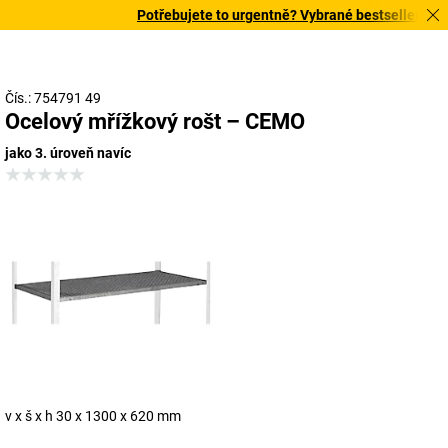
Potřebujete to urgentně? Vybrané bestsellery doru
Čís.: 754791 49
Ocelový mřížkový rošt – CEMO
jako 3. úroveň navíc
v x š x h 30 x 1300 x 620 mm