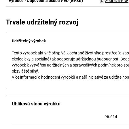
Výrobce / Odpovědná osoba v EU (GPSR)
Zobrazit PDF
Trvale udržitelný rozvoj
Udržitelný výrobek
Tento výrobek aktivně přispívá k ochraně životního prostředí a spo
ekologicky a sociálně tak podporuje udržitelnou budoucnost. Bodo
výrobek k vytváření udržitelných a spravedlivých podmínek pro so
obzvláště silný.
Více informací o hodnocení výrobků a naší iniciativě za udržitelnos
Uhlíková stopa výrobku
96.614