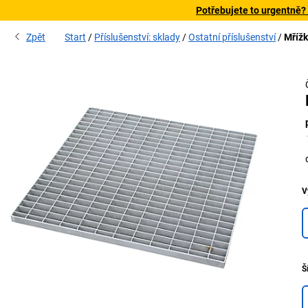
Potřebujete to urgentně?
Zpět
Start
Příslušenství: sklady
Ostatní příslušenství
Mřížk
V
Š