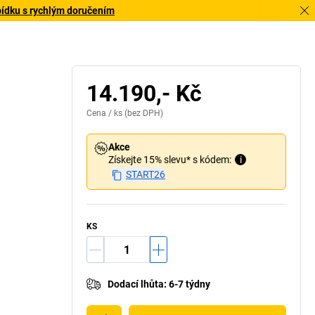
bídku s rychlým doručením
14.190,- Kč
Cena /
ks
(bez DPH)
Akce
Získejte 15% slevu* s kódem:
i
START26
KS
Dodací lhůta
:
6-7 týdny