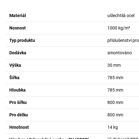
Materiál
ušlechtilá ocel
Nosnost
1000
kg/m²
Typ produktu
příslušenství pr
Dodávka
smontováno
Výška
30
mm
Šířka
785
mm
Hloubka
785
mm
Pro šířku
800
mm
Pro délku
800
mm
Hmotnost
14
kg