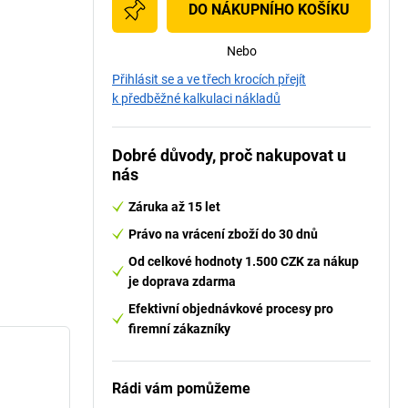
DO NÁKUPNÍHO KOŠÍKU
Nebo
Přihlásit se a ve třech krocích přejít
k předběžné kalkulaci nákladů
Dobré důvody, proč nakupovat u
nás
Záruka až 15 let
Právo na vrácení zboží do 30 dnů
Od celkové hodnoty 1.500 CZK za nákup
je doprava zdarma
Efektivní objednávkové procesy pro
firemní zákazníky
Rádi vám pomůžeme