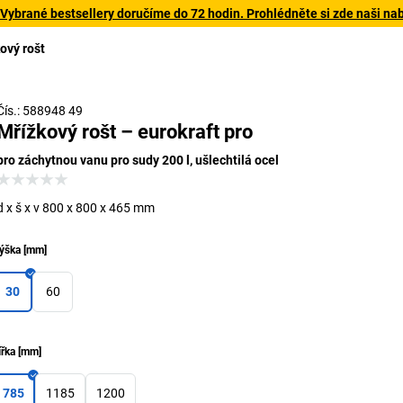
 Vybrané bestsellery doručíme do 72 hodin. Prohlédněte si zde naši na
ový rošt
Čís.: 588948 49
Mřížkový rošt – eurokraft pro
pro záchytnou vanu pro sudy 200 l, ušlechtilá ocel
d x š x v 800 x 800 x 465 mm
ýška
[
mm
]
30
60
ířka
[
mm
]
785
1185
1200