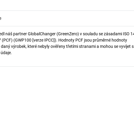
e
edl náš partner GlobalChanger (GreenZero) v souladu se zásadami ISO 
7 (PCF) (GWP100 [verze IPCC]). Hodnoty PCF jsou průměrné hodnoty
 daný výrobek, které nebyly ověřeny třetími stranami a mohou se vyvíjet s
í údaje.