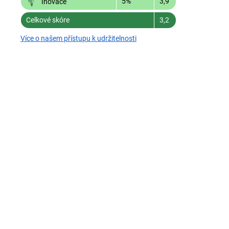
5%
3,9
Inovace
Celkové skóre
3,2
Více o našem přístupu k udržitelnosti