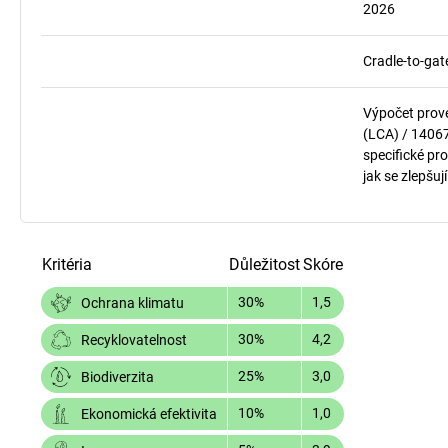
2026
Cradle-to-gat
Výpočet prov
(LCA) / 1406
specifické pro
jak se zlepšuj
Kritéria
Důležitost
Skóre
30%
1,5
Ochrana klimatu
30%
4,2
Recyklovatelnost
25%
3,0
Biodiverzita
10%
1,0
Ekonomická efektivita