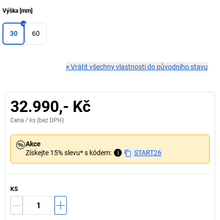
Výška
[
mm
]
30
60
×
Vrátit všechny vlastnosti do původního stavu
32.990,- Kč
Cena /
ks
(bez DPH)
Akce
Získejte 15% slevu* s kódem:
i
START26
KS