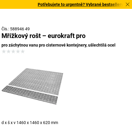
Potřebujete to urgentně? Vybrané bestsellery doruč
Čís.: 588946 49
Mřížkový rošt – eurokraft pro
pro záchytnou vanu pro cisternové kontejnery, ušlechtilá ocel
d x š x v 1460 x 1460 x 620 mm