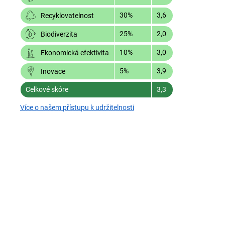
30%
3,6
Recyklovatelnost
25%
2,0
Biodiverzita
10%
3,0
Ekonomická efektivita
5%
3,9
Inovace
Celkové skóre
3,3
Více o našem přístupu k udržitelnosti