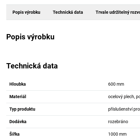
Popis výrobku
Technická data
Trvale udržitelný rozv
Popis výrobku
Technická data
Hloubka
600
mm
Materiál
ocelový plech, 
Typ produktu
příslušenství pr
Dodávka
rozebráno
Šířka
1000
mm