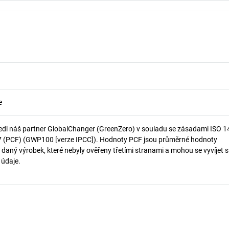
e
edl náš partner GlobalChanger (GreenZero) v souladu se zásadami ISO 
7 (PCF) (GWP100 [verze IPCC]). Hodnoty PCF jsou průměrné hodnoty
 daný výrobek, které nebyly ověřeny třetími stranami a mohou se vyvíjet s
í údaje.