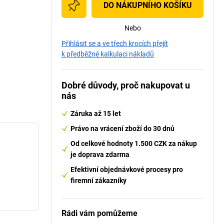
DO NÁKUPNÍHO KOŠÍKU
Nebo
Přihlásit se a ve třech krocích přejít
k předběžné kalkulaci nákladů
Dobré důvody, proč nakupovat u
nás
Záruka až 15 let
Právo na vrácení zboží do 30 dnů
Od celkové hodnoty 1.500 CZK za nákup
je doprava zdarma
Efektivní objednávkové procesy pro
firemní zákazníky
Rádi vám pomůžeme