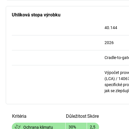
Uhlíková stopa výrobku
40.144
2026
Cradle-to-gat
Výpočet prov
(LCA) / 1406
specifické pro
jak se zlepšuj
Kritéria
Důležitost
Skóre
30%
2,5
Ochrana klimatu