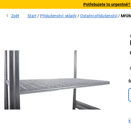
Potřebujete to urgentně?
Zpět
Start
Příslušenství: sklady
Ostatní příslušenství
Mřížk
Š