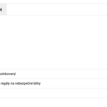
oj
pozinkovaný
o regály na nebezpečné látky