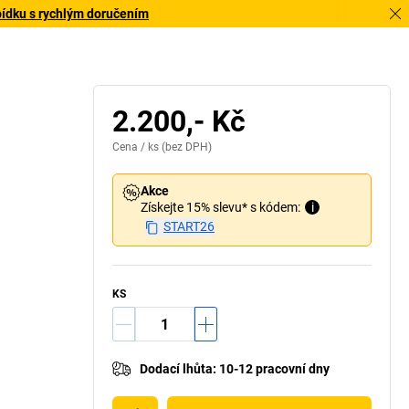
bídku s rychlým doručením
2.200,- Kč
Cena /
ks
(bez DPH)
Akce
Získejte 15% slevu* s kódem:
i
START26
KS
Dodací lhůta
:
10-12 pracovní dny