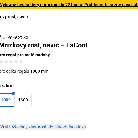
 Vybrané bestsellery doručíme do 72 hodin. Prohlédněte si zde naši na
ový rošt, navíc
Čís.: 604627 49
Mřížkový rošt, navíc – LaCont
pro regál pro malé nádoby
pro délku regálu 1000 mm
ířka
[
mm
]
1000
1300
×
Vrátit všechny vlastnosti do původního stavu