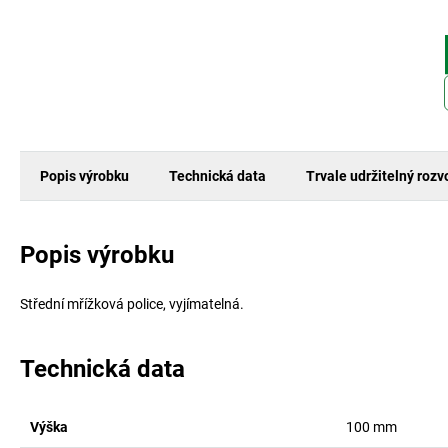
Popis výrobku
Technická data
Trvale udržitelný rozv
Popis výrobku
Střední mřížková police, vyjímatelná.
Technická data
Výška
100
mm