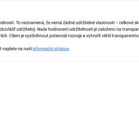
telnosti. To neznamená, že nemá žádné udržitelné vlastnosti – celkové sk
obzvlášť udržitelný. Naše hodnocení udržitelnosti je založeno na transpar
ích. Cílem je vyzdvihnout potenciál rozvoje a vytvořit větší transparentno
st najdete na naší
informační stránce
.