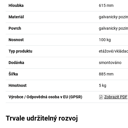
Hloubka
615
mm
Materiál
galvanicky pozi
Povrch
galvanicky pozi
Nosnost
100
kg
Typ produktu
etážové/vkládací
Dodávka
smontováno
Šířka
885
mm
Hmotnost
5
kg
Výrobce / Odpovědná osoba v EU (GPSR)
Zobrazit PDF
Trvale udržitelný rozvoj