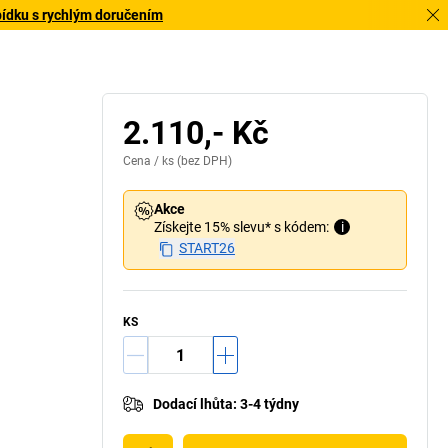
bídku s rychlým doručením
2.110,- Kč
Cena /
ks
(bez DPH)
Akce
Získejte 15% slevu* s kódem:
i
START26
KS
Dodací lhůta
:
3-4 týdny