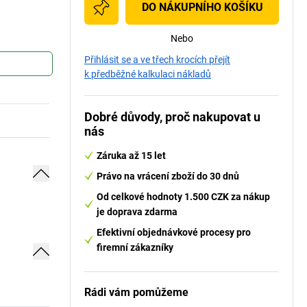
DO NÁKUPNÍHO KOŠÍKU
Nebo
Přihlásit se a ve třech krocích přejít
k předběžné kalkulaci nákladů
Dobré důvody, proč nakupovat u
nás
Záruka až 15 let
Právo na vrácení zboží do 30 dnů
Od celkové hodnoty 1.500 CZK za nákup
je doprava zdarma
Efektivní objednávkové procesy pro
firemní zákazníky
Rádi vám pomůžeme