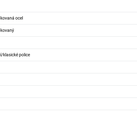
nkovaná ocel
nkovaný
/klasické police