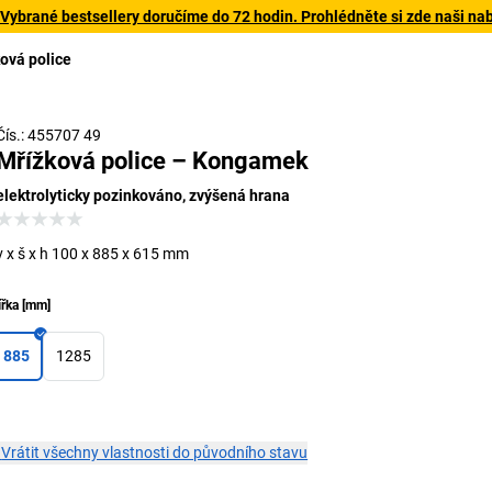
 Vybrané bestsellery doručíme do 72 hodin. Prohlédněte si zde naši na
ová police
Čís.: 455707 49
Mřížková police – Kongamek
elektrolyticky pozinkováno, zvýšená hrana
v x š x h 100 x 885 x 615 mm
ířka
[
mm
]
885
1285
×
Vrátit všechny vlastnosti do původního stavu