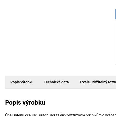
Popis výrobku
Technická data
Trvale udržitelný rozv
Popis výrobku
Úhel sklonu cca 34°
. Přední doraz díky výztužným příčníkům o výšce