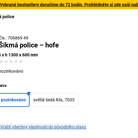
 Vybrané bestsellery doručíme do 72 hodin. Prohlédněte si zde naši na
 police
Čís.: 706869 49
Šikmá police – hofe
š x h 1300 x 600 mm
pozinkováno
arva
pozinkováno
světlá šedá RAL 7035
×
Vrátit všechny vlastnosti do původního stavu