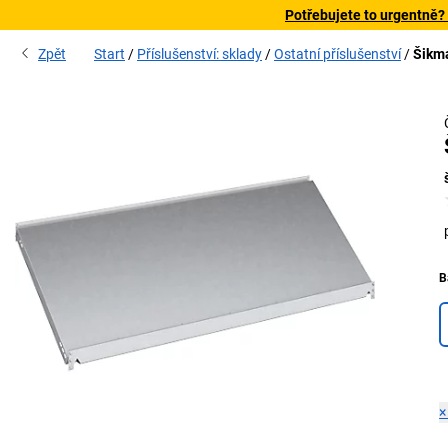
Potřebujete to urgentně?
Zpět
Start
Příslušenství: sklady
Ostatní příslušenství
Šikmá
B