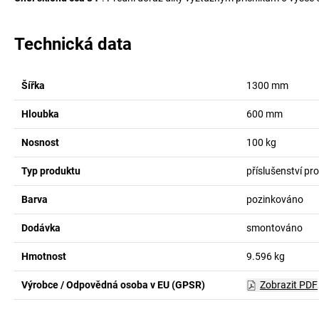
Technická data
Šířka
1300
mm
Hloubka
600
mm
Nosnost
100
kg
Typ produktu
příslušenství pr
Barva
pozinkováno
Dodávka
smontováno
Hmotnost
9.596
kg
Výrobce / Odpovědná osoba v EU (GPSR)
Zobrazit PDF