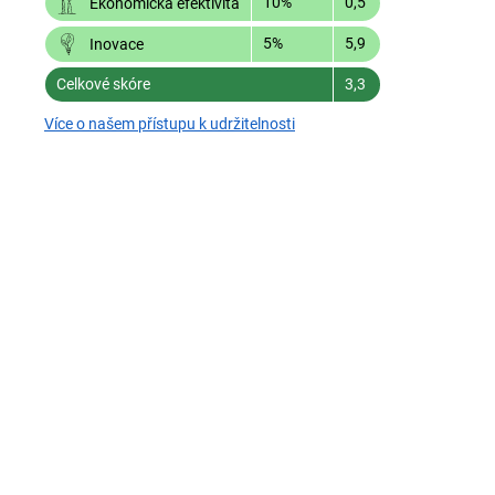
10%
0,5
Ekonomická efektivita
5%
5,9
Inovace
Celkové skóre
3,3
Více o našem přístupu k udržitelnosti