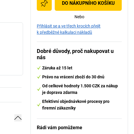
DO NÁKUPNÍHO KOŠÍKU
Nebo
Přihlásit se a ve třech krocích přejít
k předběžné kalkulaci nákladů
Dobré důvody, proč nakupovat u
nás
Záruka až 15 let
Právo na vrácení zboží do 30 dnů
Od celkové hodnoty 1.500 CZK za nákup
je doprava zdarma
Efektivní objednávkové procesy pro
firemní zákazníky
Rádi vám pomůžeme