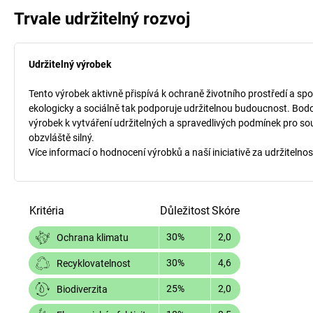
Trvale udržitelný rozvoj
Udržitelný výrobek
Tento výrobek aktivně přispívá k ochraně životního prostředí a spo
ekologicky a sociálně tak podporuje udržitelnou budoucnost. Bodo
výrobek k vytváření udržitelných a spravedlivých podmínek pro so
obzvláště silný.
Více informací o hodnocení výrobků a naší iniciativě za udržitelnos
Kritéria
Důležitost
Skóre
30%
2,0
Ochrana klimatu
30%
4,6
Recyklovatelnost
25%
2,0
Biodiverzita