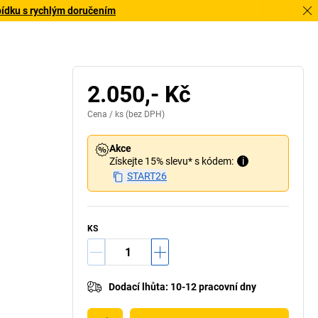
bídku s rychlým doručením
2.050,- Kč
Cena /
ks
(bez DPH)
Akce
Získejte 15% slevu* s kódem:
i
START26
KS
Dodací lhůta
:
10-12 pracovní dny