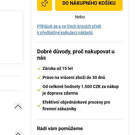
DO NÁKUPNÍHO KOŠÍKU
Nebo
Přihlásit se a ve třech krocích přejít
k předběžné kalkulaci nákladů
Dobré důvody, proč nakupovat u
nás
Záruka až 15 let
Právo na vrácení zboží do 30 dnů
Od celkové hodnoty 1.500 CZK za nákup
je doprava zdarma
Efektivní objednávkové procesy pro
firemní zákazníky
Rádi vám pomůžeme