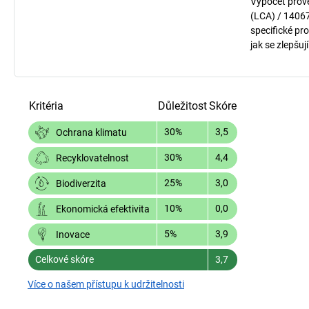
Výpočet prov
(LCA) / 1406
specifické pro
jak se zlepšuj
Kritéria
Důležitost
Skóre
30%
3,5
Ochrana klimatu
30%
4,4
Recyklovatelnost
25%
3,0
Biodiverzita
10%
0,0
Ekonomická efektivita
5%
3,9
Inovace
Celkové skóre
3,7
Více o našem přístupu k udržitelnosti