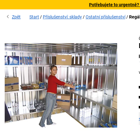
Potřebujete to urgentně?
Zpět
Start
Příslušenství: sklady
Ostatní příslušenství
Regá