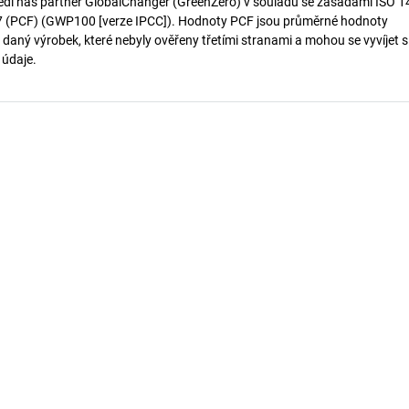
edl náš partner GlobalChanger (GreenZero) v souladu se zásadami ISO 
7 (PCF) (GWP100 [verze IPCC]). Hodnoty PCF jsou průměrné hodnoty
 daný výrobek, které nebyly ověřeny třetími stranami a mohou se vyvíjet s
í údaje.