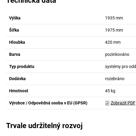
Technická data
Výška
1935
mm
Šířka
1975
mm
Hloubka
420
mm
Barva
pozinkováno
Typ produktu
systémy pro odd
Dodávka
rozebráno
Hmotnost
45
kg
Výrobce / Odpovědná osoba v EU (GPSR)
Zobrazit PDF
Trvale udržitelný rozvoj