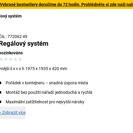
 Vybrané bestsellery doručíme do 72 hodin. Prohlédněte si zde naši na
lový systém
Čís.: 772062 49
Regálový systém
pozinkováno
vnější š x v x h 1975 x 1935 x 420 mm
Pořádek v kontejneru – snadná úspora místa
Montáž bez použití nářadí: jednoduchá a rychlá
Maximální zatížitelnost pro nejvyšší nároky
+
Zobrazit více