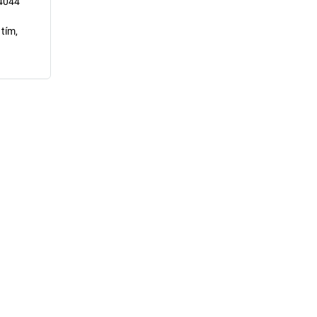
14044
 tím,