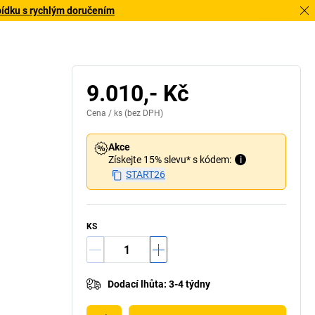
bídku s rychlým doručením
9.010,- Kč
Cena /
ks
(bez DPH)
Akce
Získejte 15% slevu* s kódem:
i
START26
KS
Dodací lhůta
:
3-4 týdny