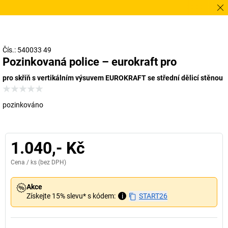
Pot
Čís.: 540033 49
Pozinkovaná police – eurokraft pro
pro skříň s vertikálním výsuvem EUROKRAFT se střední dělicí stěnou
pozinkováno
1.040,- Kč
Cena /
ks
(bez DPH)
Akce
Získejte 15% slevu* s kódem:
i
START26