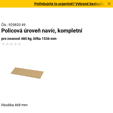
Potřebujete to urgentně? Vybrané bestsellery doruč
Čís.: 929820 49
Policová úroveň navíc, kompletní
pro nosnost 480 kg, šířka 1536 mm
hloubka 468 mm