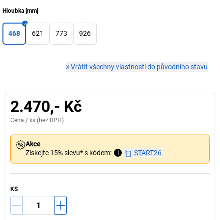
Hloubka
[
mm
]
468
621
773
926
×
Vrátit všechny vlastnosti do původního stavu
2.470,- Kč
Cena /
ks
(bez DPH)
Akce
Získejte 15% slevu* s kódem:
i
START26
KS