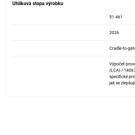
Uhlíková stopa výrobku
51.461
2026
Cradle-to-gat
Výpočet prov
(LCA) / 1406
specifické pro
jak se zlepšuj