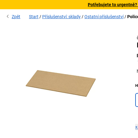
Potřebujete to urgentně?
Zpět
Start
Příslušenství: sklady
Ostatní příslušenství
Polic
H