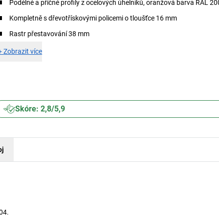
Podélné a příčné profily z ocelových úhelníků, oranžová barva RAL 2
Kompletně s dřevotřískovými policemi o tloušťce 16 mm
Rastr přestavování 38 mm
+
Zobrazit více
Skóre: 2,8/5,9
oj
04.