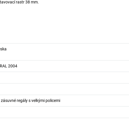
stavovací rastr 38 mm.
eska
 RAL 2004
o zásuvné regály s velkými policemi