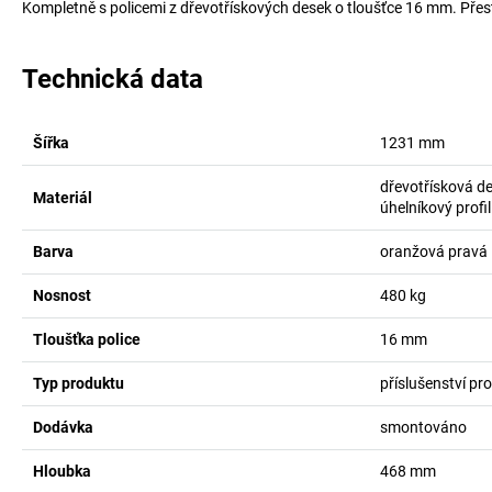
Kompletně s policemi z dřevotřískových desek o tloušťce 16 mm. Pře
Technická data
Šířka
1231
mm
dřevotřísková d
Materiál
úhelníkový profil
Barva
oranžová pravá
Nosnost
480
kg
Tloušťka police
16
mm
Typ produktu
příslušenství pr
Dodávka
smontováno
Hloubka
468
mm