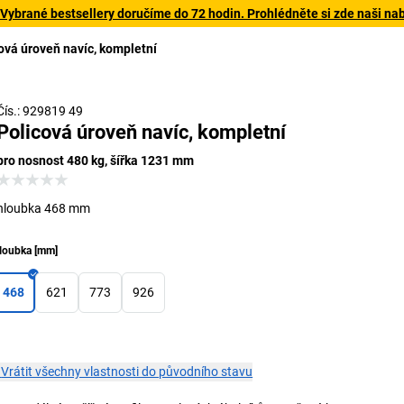
 Vybrané bestsellery doručíme do 72 hodin. Prohlédněte si zde naši na
ová úroveň navíc, kompletní
Čís.: 929819 49
Policová úroveň navíc, kompletní
pro nosnost 480 kg, šířka 1231 mm
hloubka 468 mm
loubka
[
mm
]
468
621
773
926
×
Vrátit všechny vlastnosti do původního stavu