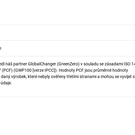
e
edl náš partner GlobalChanger (GreenZero) v souladu se zásadami ISO 
7 (PCF) (GWP100 [verze IPCC]). Hodnoty PCF jsou průměrné hodnoty
 daný výrobek, které nebyly ověřeny třetími stranami a mohou se vyvíjet s
í údaje.