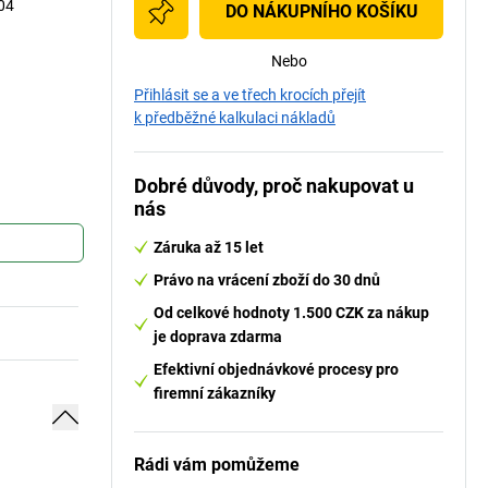
004
DO NÁKUPNÍHO KOŠÍKU
Nebo
Přihlásit se a ve třech krocích přejít
k předběžné kalkulaci nákladů
Dobré důvody, proč nakupovat u
nás
Záruka až 15 let
Právo na vrácení zboží do 30 dnů
Od celkové hodnoty 1.500 CZK za nákup
je doprava zdarma
Efektivní objednávkové procesy pro
firemní zákazníky
Rádi vám pomůžeme