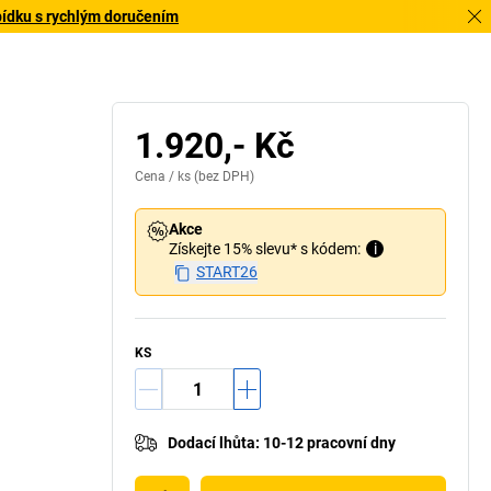
bídku s rychlým doručením
1.920,- Kč
Cena /
ks
(bez DPH)
Akce
Získejte 15% slevu* s kódem:
i
START26
KS
Dodací lhůta
:
10-12 pracovní dny