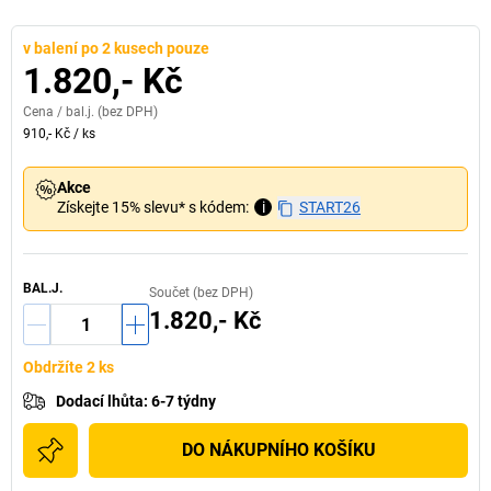
v balení po 2 kusech pouze
1.820,- Kč
Cena /
bal.j.
(bez DPH)
910,- Kč
/
ks
Akce
Získejte 15% slevu* s kódem:
i
START26
BAL.J.
Součet (bez DPH)
1.820,- Kč
Obdržíte 2 ks
Dodací lhůta
:
6-7 týdny
DO NÁKUPNÍHO KOŠÍKU