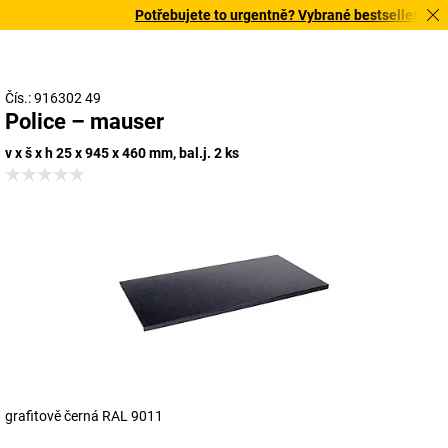
Potřebujete to urgentně? Vybrané bestsellery doruč
Čís.: 916302 49
Police – mauser
v x š x h 25 x 945 x 460 mm, bal.j. 2 ks
grafitově černá RAL 9011