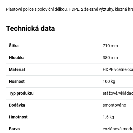
Plastové police s poloviční délkou, HDPE, 2 železné výztuhy, kluzná hra
Technická data
Šířka
710
mm
Hloubka
380
mm
Materiál
HDPE včetně oce
Nosnost
100
kg
Typ produktu
etážové/vkládací
Dodávka
smontováno
Hmotnost
1.6
kg
Barva
enziánová modr