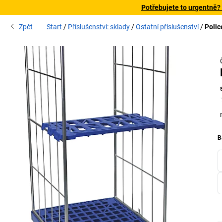
Potřebujete to urgentně?
Zpět
Start
Příslušenství: sklady
Ostatní příslušenství
Polic
B