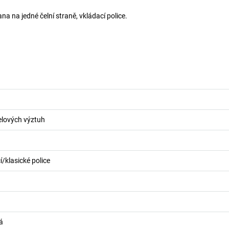
na na jedné čelní straně, vkládací police.
lových výztuh
/klasické police
á