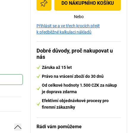
DO NÁKUPNÍHO KOŠÍKU
Nebo
Přihlásit se a ve třech krocích přejít
k předběžné kalkulaci nákladů
Dobré důvody, proč nakupovat u
nás
Záruka až 15 let
Právo na vrácení zboží do 30 dnů
Od celkové hodnoty 1.500 CZK za nákup
je doprava zdarma
Efektivní objednávkové procesy pro
firemní zákazníky
Rádi vám pomůžeme