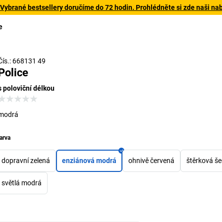
 Vybrané bestsellery doručíme do 72 hodin. Prohlédněte si zde naši na
e
Čís.: 668131 49
Police
s poloviční délkou
modrá
arva
dopravní zelená
enziánová modrá
ohnivě červená
štěrková š
světlá modrá