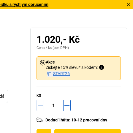
bídku s rychlým doručením
1.020,- Kč
Cena /
ks
(bez DPH)
Akce
Získejte 15% slevu* s kódem:
i
START26
KS
edá
Dodací lhůta
:
10-12 pracovní dny