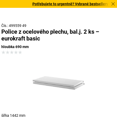
Potřebujete to urgentně? Vybrané bestsellery doručí
Čís.: 499559 49
Police z ocelového plechu, bal.j. 2 ks –
eurokraft basic
hloubka 690 mm
šířka 1442 mm