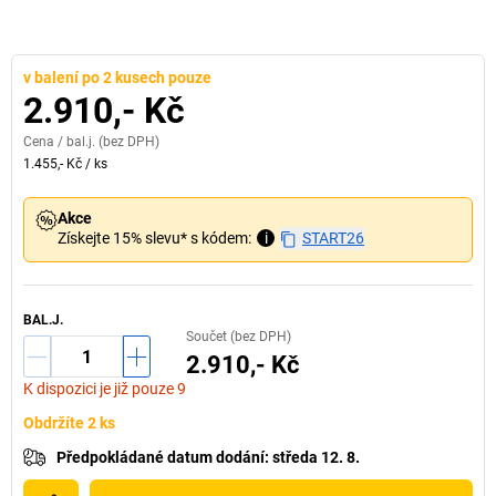
v balení po 2 kusech pouze
2.910,- Kč
Cena /
bal.j.
(bez DPH)
1.455,- Kč
/
ks
Akce
Získejte 15% slevu* s kódem:
i
START26
BAL.J.
Součet (bez DPH)
2.910,- Kč
K dispozici je již pouze 9
Obdržíte 2 ks
Předpokládané datum dodání
:
středa 12. 8.