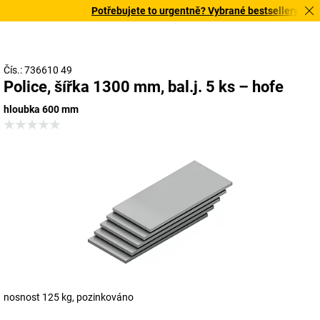
Potřebujete to urgentně? Vybrané bestsellery doručí
Čís.: 736610 49
Police, šířka 1300 mm, bal.j. 5 ks – hofe
hloubka 600 mm
nosnost 125 kg, pozinkováno