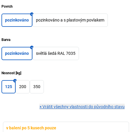
Povrch
pozinkováno
pozinkováno a s plastovým povlakem
Barva
pozinkováno
světlá šedá RAL 7035
Nosnost
[
kg
]
125
200
350
×
Vrátit všechny vlastnosti do původního stavu
v balení po 5 kusech pouze