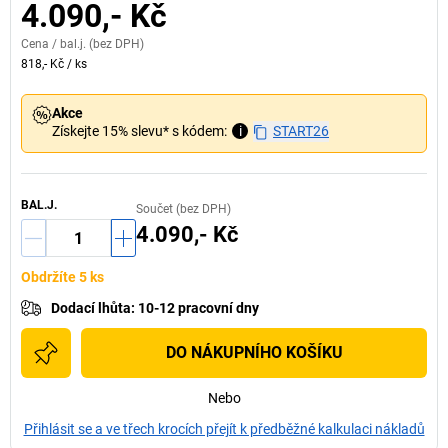
4.090,- Kč
Cena /
bal.j.
(bez DPH)
818,- Kč
/
ks
Akce
Získejte 15% slevu* s kódem:
i
START26
BAL.J.
Součet (bez DPH)
4.090,- Kč
Obdržíte 5 ks
Dodací lhůta
:
10-12 pracovní dny
DO NÁKUPNÍHO KOŠÍKU
Nebo
Přihlásit se a ve třech krocích přejít k předběžné kalkulaci nákladů