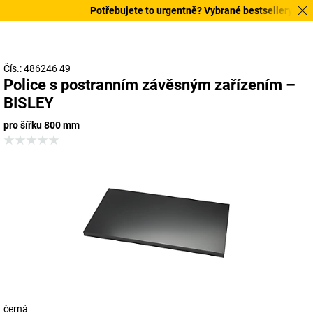
Potřebujete to urgentně? Vybrané bestsellery doruč
Čís.: 486246 49
Police s postranním závěsným zařízením –
BISLEY
pro šířku 800 mm
černá