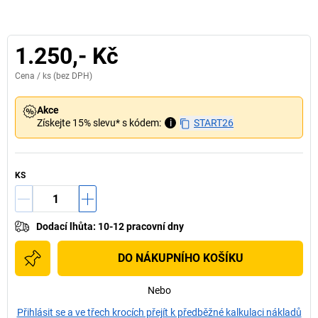
1.250,- Kč
Cena /
ks
(bez DPH)
Akce
Získejte 15% slevu* s kódem:
i
START26
KS
Dodací lhůta
:
10-12 pracovní dny
DO NÁKUPNÍHO KOŠÍKU
Nebo
Přihlásit se a ve třech krocích přejít k předběžné kalkulaci nákladů