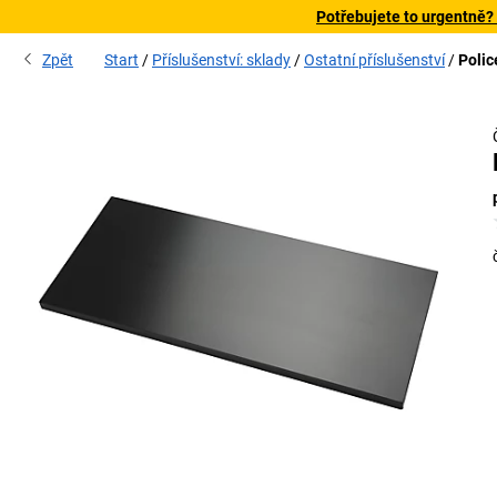
Potřebujete to urgentně?
Zpět
Start
Příslušenství: sklady
Ostatní příslušenství
Polic