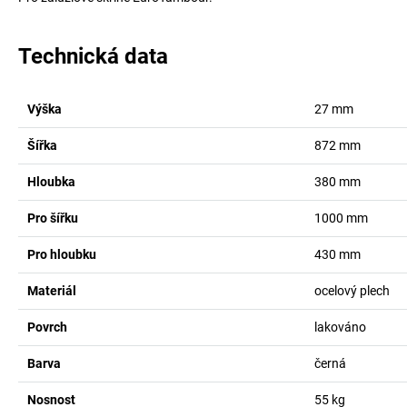
Technická data
Výška
27
mm
Šířka
872
mm
Hloubka
380
mm
Pro šířku
1000
mm
Pro hloubku
430
mm
Materiál
ocelový plech
Povrch
lakováno
Barva
černá
Nosnost
55
kg