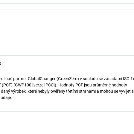
e
edl náš partner GlobalChanger (GreenZero) v souladu se zásadami ISO 
7 (PCF) (GWP100 [verze IPCC]). Hodnoty PCF jsou průměrné hodnoty
 daný výrobek, které nebyly ověřeny třetími stranami a mohou se vyvíjet s
í údaje.