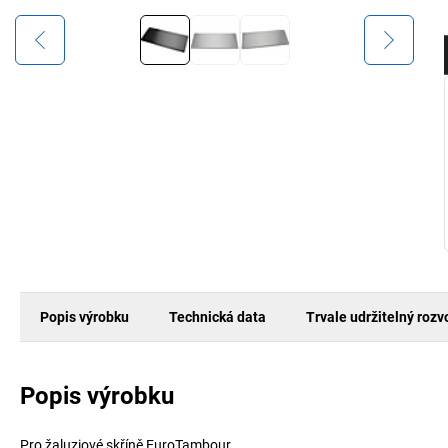
Popis výrobku
Technická data
Trvale udržitelný rozv
Popis výrobku
Pro žaluziové skříně EuroTambour.