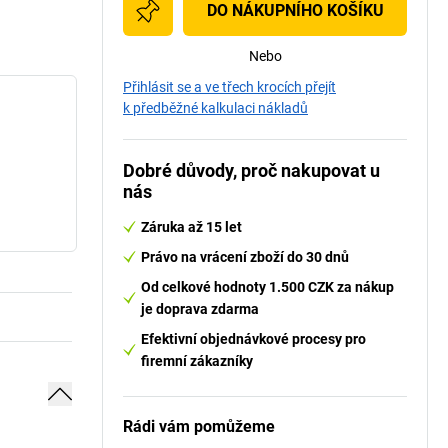
DO NÁKUPNÍHO KOŠÍKU
Nebo
Přihlásit se a ve třech krocích přejít
k předběžné kalkulaci nákladů
Dobré důvody, proč nakupovat u
nás
Záruka až 15 let
Právo na vrácení zboží do 30 dnů
Od celkové hodnoty 1.500 CZK za nákup
je doprava zdarma
Efektivní objednávkové procesy pro
firemní zákazníky
Rádi vám pomůžeme