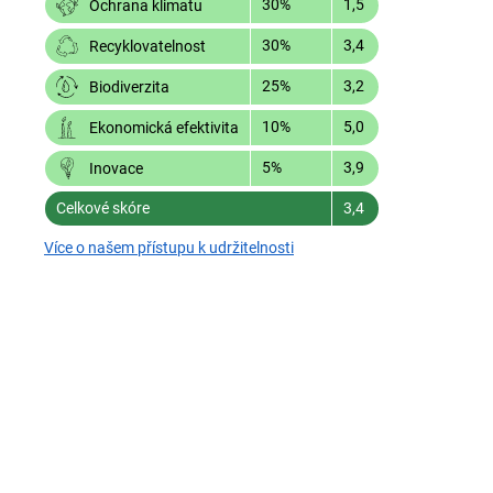
30%
1,5
Ochrana klimatu
30%
3,4
Recyklovatelnost
25%
3,2
Biodiverzita
10%
5,0
Ekonomická efektivita
5%
3,9
Inovace
Celkové skóre
3,4
Více o našem přístupu k udržitelnosti