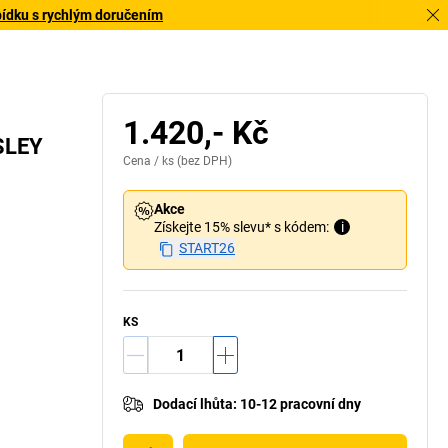
bídku s rychlým doručením
1.420,- Kč
ISLEY
Cena /
ks
(bez DPH)
Akce
Získejte 15% slevu* s kódem:
i
START26
KS
Dodací lhůta
:
10-12 pracovní dny