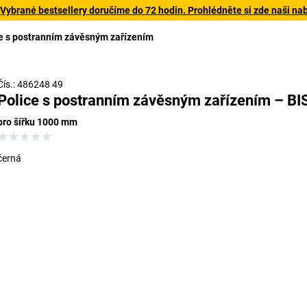
 Vybrané bestsellery doručíme do 72 hodin. Prohlédněte si zde naši na
e s postranním závěsným zařízením
Čís.: 486248 49
Police s postranním závěsným zařízením – B
pro šířku 1000 mm
černá