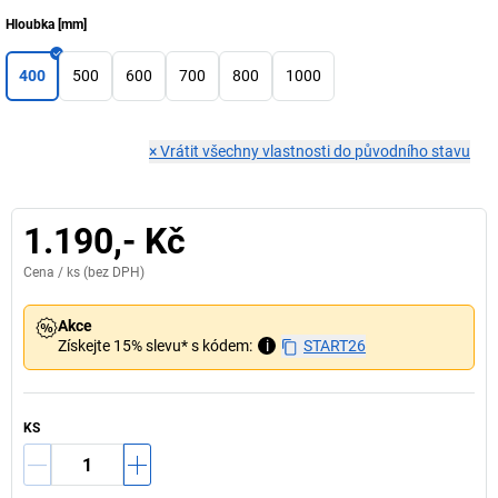
Hloubka
[
mm
]
400
500
600
700
800
1000
×
Vrátit všechny vlastnosti do původního stavu
1.190,- Kč
Cena /
ks
(bez DPH)
Akce
Získejte 15% slevu* s kódem:
i
START26
KS