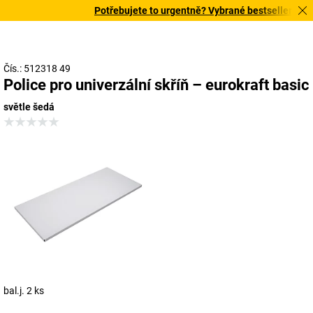
Potřebujete to urgentně? Vybrané bestsellery doruč
Čís.: 512318 49
Police pro univerzální skříň – eurokraft basic
světle šedá
bal.j. 2 ks