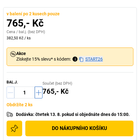
v balení po 2 kusech pouze
765,- Kč
Cena /
bal.j.
(bez DPH)
382,50 Kč
/
ks
Akce
Získejte 15% slevu* s kódem:
i
START26
BAL.J.
Součet (bez DPH)
765,- Kč
Obdržíte 2 ks
Dodávka
:
čtvrtek 13. 8.
pokud si
objednáte dnes do 15:00.
DO NÁKUPNÍHO KOŠÍKU