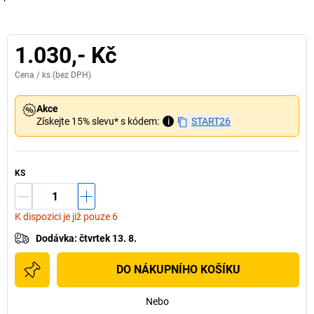
1.030,- Kč
Cena /
ks
(bez DPH)
Akce
Získejte 15% slevu* s kódem:
i
START26
KS
K dispozici je již pouze 6
Dodávka
:
čtvrtek 13. 8.
DO NÁKUPNÍHO KOŠÍKU
Nebo