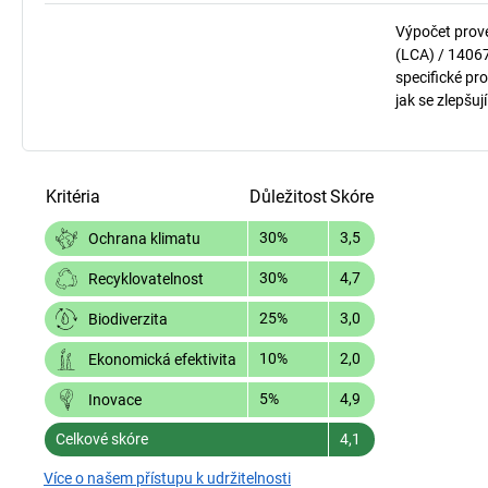
Výpočet prov
(LCA) / 1406
specifické pro
jak se zlepšuj
Kritéria
Důležitost
Skóre
30%
3,5
Ochrana klimatu
30%
4,7
Recyklovatelnost
25%
3,0
Biodiverzita
10%
2,0
Ekonomická efektivita
5%
4,9
Inovace
Celkové skóre
4,1
Více o našem přístupu k udržitelnosti