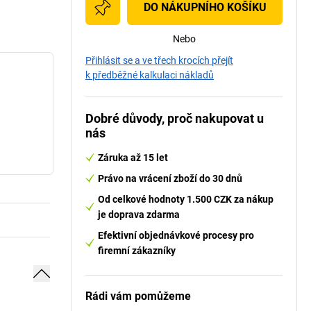
DO NÁKUPNÍHO KOŠÍKU
Nebo
Přihlásit se a ve třech krocích přejít
k předběžné kalkulaci nákladů
Dobré důvody, proč nakupovat u
nás
Záruka až 15 let
Právo na vrácení zboží do 30 dnů
Od celkové hodnoty 1.500 CZK za nákup
je doprava zdarma
Efektivní objednávkové procesy pro
firemní zákazníky
Rádi vám pomůžeme