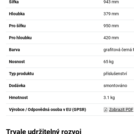
Šířka
943
mm
Hloubka
379
mm
Pro šířku
950
mm
Pro hloubku
420
mm
Barva
grafitová černá
Nosnost
65
kg
Typ produktu
příslušenství
Dodávka
smontováno
Hmotnost
3.1
kg
Výrobce / Odpovědná osoba v EU (GPSR)
Zobrazit PDF
Trvale udržitelný rozvoj