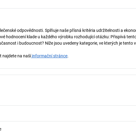
lečenské odpovědnosti. Splňuje naše přísná kritéria udržitelnosti a ekono
vé hodnocení klade u každého výrobku rozhodující otázku: Přispívá tent
učasnost i budoucnost? Níže jsou uvedeny kategorie, ve kterých je tento 
t najdete na naší
informační stránce
.
e