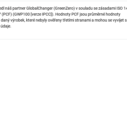
edl náš partner GlobalChanger (GreenZero) v souladu se zásadami ISO 
7 (PCF) (GWP100 [verze IPCC]). Hodnoty PCF jsou průměrné hodnoty
 daný výrobek, které nebyly ověřeny třetími stranami a mohou se vyvíjet s
í údaje.