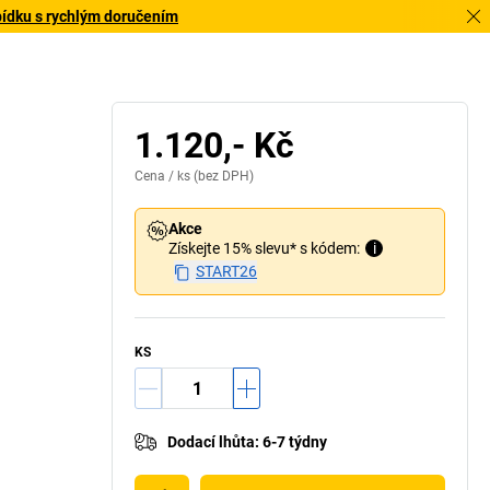
bídku s rychlým doručením
1.120,- Kč
Cena /
ks
(bez DPH)
Akce
Získejte 15% slevu* s kódem:
i
START26
KS
Dodací lhůta
:
6-7 týdny