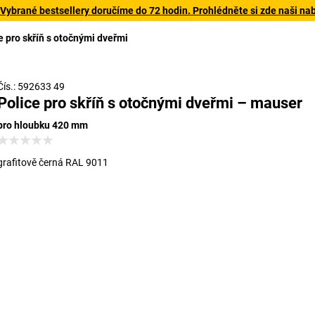
 Vybrané bestsellery doručíme do 72 hodin. Prohlédněte si zde naši na
e pro skříň s otočnými dveřmi
Čís.: 592633 49
Police pro skříň s otočnými dveřmi – mauser
pro hloubku 420 mm
grafitově černá RAL 9011