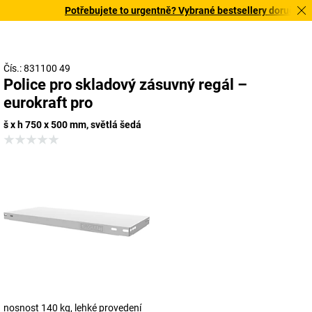
Potřebujete to urgentně? Vybrané bestsellery doručíme d
Čís.: 831100 49
Police pro skladový zásuvný regál –
eurokraft pro
š x h 750 x 500 mm, světlá šedá
nosnost 140 kg, lehké provedení