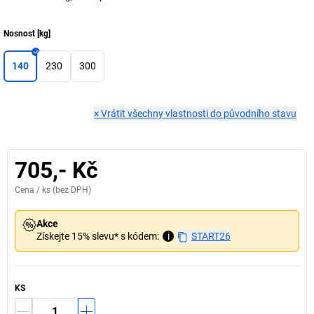
Nosnost
[
kg
]
140
230
300
×
Vrátit všechny vlastnosti do původního stavu
705,- Kč
Cena /
ks
(bez DPH)
Akce
Získejte 15% slevu* s kódem:
i
START26
KS