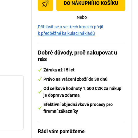
DO NÁKUPNÍHO KOŠÍKU
Nebo
Přihlásit se a ve třech krocích přejít
k předběžné kalkulaci nákladů
Dobré důvody, proč nakupovat u
nás
Záruka až 15 let
Právo na vrácení zboží do 30 dnů
Od celkové hodnoty 1.500 CZK za nákup
je doprava zdarma
Efektivní objednávkové procesy pro
firemní zákazníky
Rádi vám pomůžeme