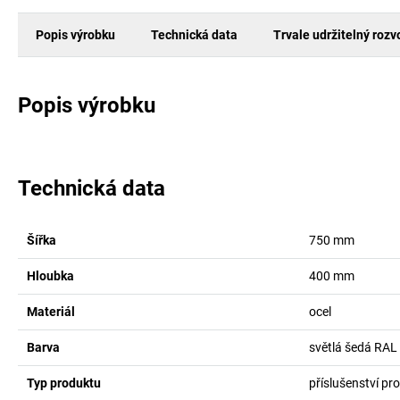
Popis výrobku
Technická data
Trvale udržitelný rozv
Popis výrobku
Technická data
Šířka
750
mm
Hloubka
400
mm
Materiál
ocel
Barva
světlá šedá RAL
Typ produktu
příslušenství pr