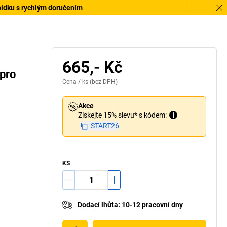
bídku s rychlým doručením
665,- Kč
 pro
Cena /
ks
(bez DPH)
Akce
Získejte 15% slevu* s kódem:
i
START26
KS
Dodací lhůta
:
10-12 pracovní dny