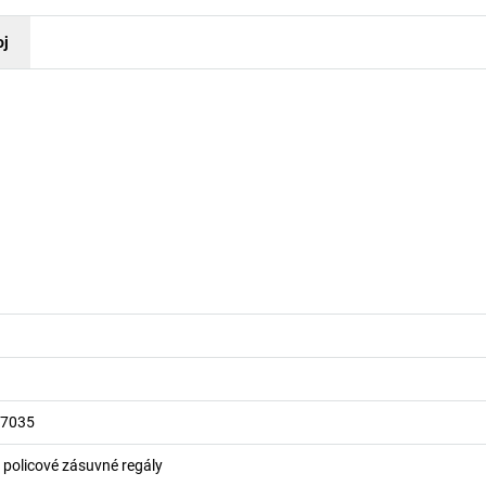
oj
 7035
o policové zásuvné regály