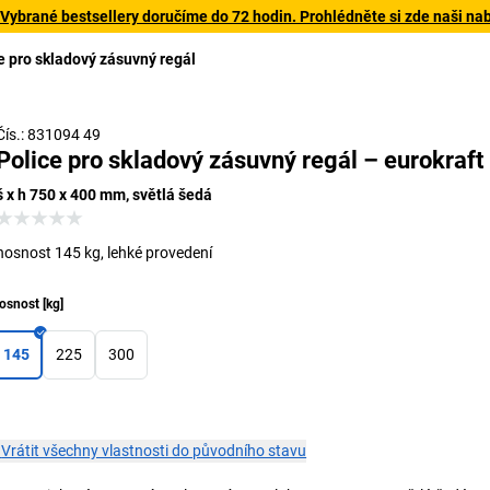
 Vybrané bestsellery doručíme do 72 hodin. Prohlédněte si zde naši na
e pro skladový zásuvný regál
Čís.: 831094 49
Police pro skladový zásuvný regál – eurokraft
š x h 750 x 400 mm, světlá šedá
nosnost 145 kg, lehké provedení
osnost
[
kg
]
145
225
300
×
Vrátit všechny vlastnosti do původního stavu