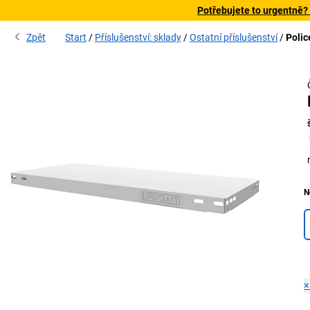
Potřebujete to urgentně?
Zpět
Start
Příslušenství: sklady
Ostatní příslušenství
Polic
N