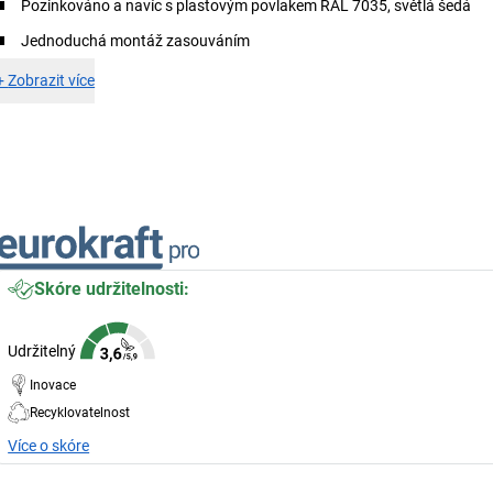
Pozinkováno a navíc s plastovým povlakem RAL 7035, světlá šedá
Jednoduchá montáž zasouváním
+
Zobrazit více
Skóre udržitelnosti:
Udržitelný
Inovace
Recyklovatelnost
Více o skóre