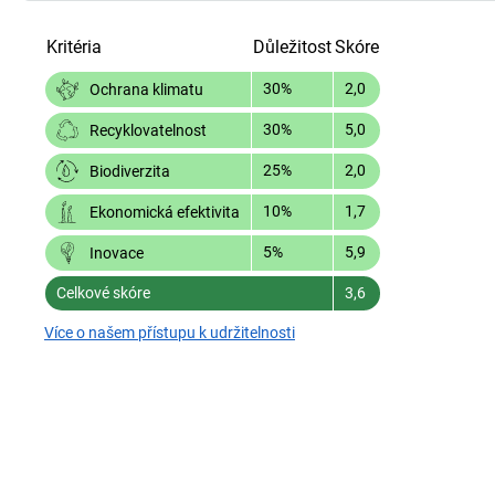
Kritéria
Důležitost
Skóre
30%
2,0
Ochrana klimatu
30%
5,0
Recyklovatelnost
25%
2,0
Biodiverzita
10%
1,7
Ekonomická efektivita
5%
5,9
Inovace
Celkové skóre
3,6
Více o našem přístupu k udržitelnosti